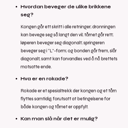
Hvordan beveger de ulike brikkene
seg?
Kongen går ett skritt i alle retninger; dronningen
kan bevege seg så langt den vil; tårnet går rett;
løperen beveger seg diagonalt; springeren
beveger seg i “L”-form; og bonden går frem, slår
diagonalt, samt kan forvandles ved å nå brettets
motsatte ende.
Hva er en rokade?
Rokade er et spesialtrekk der kongen og et tårn
flyttes samtidig, forutsatt at betingelsene for
både kongen og tårnet er oppfylt.
Kan man slå når det er mulig?