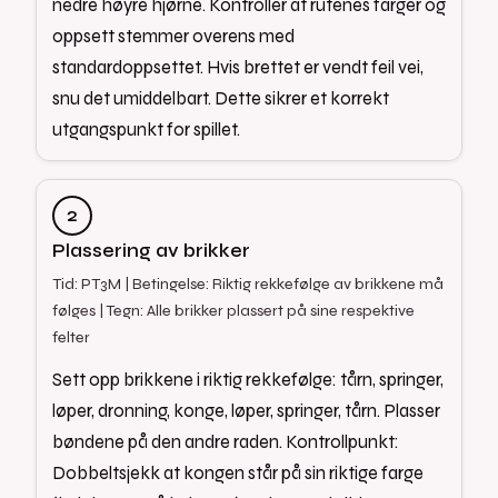
nedre høyre hjørne. Kontroller at rutenes farger og
oppsett stemmer overens med
standardoppsettet. Hvis brettet er vendt feil vei,
snu det umiddelbart. Dette sikrer et korrekt
utgangspunkt for spillet.
Plassering av brikker
Tid: PT3M | Betingelse: Riktig rekkefølge av brikkene må
følges | Tegn: Alle brikker plassert på sine respektive
felter
Sett opp brikkene i riktig rekkefølge: tårn, springer,
løper, dronning, konge, løper, springer, tårn. Plasser
bøndene på den andre raden. Kontrollpunkt:
Dobbeltsjekk at kongen står på sin riktige farge