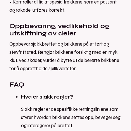
• Kontroller alltid at spesialtrekkene, som en passant
og rokade, utføres korrekt.
Oppbevaring, vedlikehold og
utskiftning av deler
Oppbevar sjakkbrettet og brikkene på et tørt og
støvfritt sted. Rengjør brikkene forsiktig med en myk
klut. Ved skader, vurder å bytte ut de berørte brikkene
for å opprettholde spillkvaliteten.
FAQ
Hva er sjakk regler?
Sjakk regler er de spesifikke retningslinjene som
styrer hvordan brikkene settes opp, beveger seg
og interagerer på brettet.