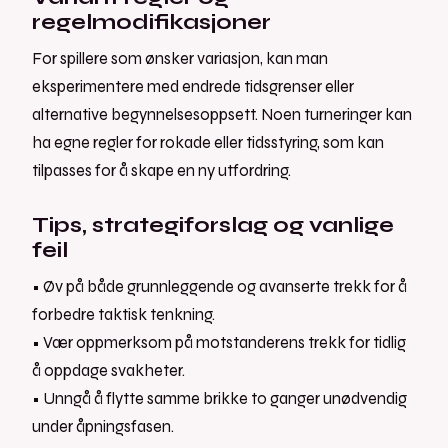
regelmodifikasjoner
For spillere som ønsker variasjon, kan man
eksperimentere med endrede tidsgrenser eller
alternative begynnelsesoppsett. Noen turneringer kan
ha egne regler for rokade eller tidsstyring, som kan
tilpasses for å skape en ny utfordring.
Tips, strategiforslag og vanlige
feil
• Øv på både grunnleggende og avanserte trekk for å
forbedre taktisk tenkning.
• Vær oppmerksom på motstanderens trekk for tidlig
å oppdage svakheter.
• Unngå å flytte samme brikke to ganger unødvendig
under åpningsfasen.