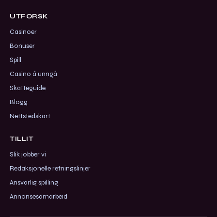
UTFORSK
Casinoer
Bonuser
Spill
Casino å unngå
Skatteguide
Blogg
Nettstedskart
TILLIT
Slik jobber vi
Redaksjonelle retningslinjer
Ansvarlig spilling
Annonsesamarbeid