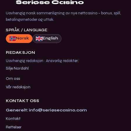
Seriøse Casino
Uavhengig norsk sammenligning av nye nettcasino – bonus, spill,
betalingsmetoder og uttak.
SPRÅK / LANGUAGE
Norsk
English
REDAKSJON
Uavhengig redaksjon · Ansvarlig redaktør:
Silje Nordahl
Om oss
Vår redaksjon
KONTAKT OSS
Generelt: info@seriøsecasino.com
Kontakt
Rettelser