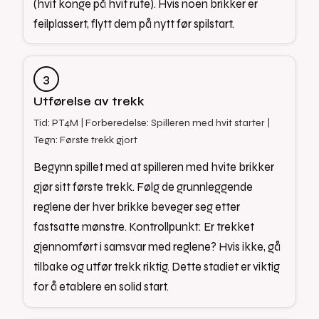
(hvit konge på hvit rute). Hvis noen brikker er
feilplassert, flytt dem på nytt før spilstart.
Utførelse av trekk
Tid: PT4M | Forberedelse: Spilleren med hvit starter |
Tegn: Første trekk gjort
Begynn spillet med at spilleren med hvite brikker
gjør sitt første trekk. Følg de grunnleggende
reglene der hver brikke beveger seg etter
fastsatte mønstre. Kontrollpunkt: Er trekket
gjennomført i samsvar med reglene? Hvis ikke, gå
tilbake og utfør trekk riktig. Dette stadiet er viktig
for å etablere en solid start.