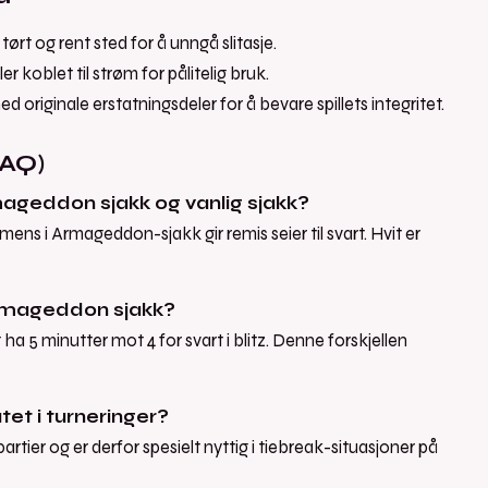
rt og rent sted for å unngå slitasje.
er koblet til strøm for pålitelig bruk.
d originale erstatningsdeler for å bevare spillets integritet.
FAQ)
ageddon sjakk og vanlig sjakk?
 mens i Armageddon-sjakk gir remis seier til svart. Hvit er
Armageddon sjakk?
 ha 5 minutter mot 4 for svart i blitz. Denne forskjellen
t i turneringer?
rtier og er derfor spesielt nyttig i tiebreak-situasjoner på