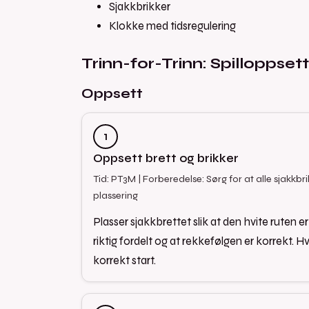
Sjakkbrikker
Klokke med tidsregulering
Trinn-for-Trinn: Spilloppsett
Oppsett
Oppsett brett og brikker
Tid: PT3M | Forberedelse: Sørg for at alle sjakkbrik
plassering
Plasser sjakkbrettet slik at den hvite ruten 
riktig fordelt og at rekkefølgen er korrekt. H
korrekt start.