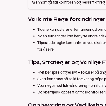
Gjennomgå tidskontrollen og bekreft at reglene
Variante Regelforandringer
Tidene kan justeres etter turneringsformat (
Noen turneringer kan benytte andre tid
Tilpassede regler kan innføres ved ekstre
for å seire
Tips, Strategier og Vanlige F
Hvit bør spille aggressivt – fokuser på an
Svart kan satse på solid forsvar og håpe på
Vær nøye med tidshåndtering – en liten feil
Dobbeltsjekk oppsett og tidskontroll før 
Oppbevaring og Vedlikehol