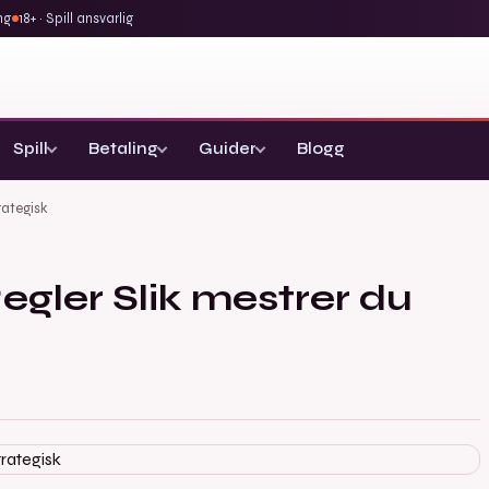
ng
18+ · Spill ansvarlig
Spill
Betaling
Guider
Blogg
rategisk
gler Slik mestrer du