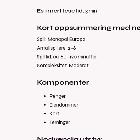
Estimert lesetid:
3 min
Kort oppsummering med nø
Spill: Monopol Europa
Antall spillere: 2–6
Spilltid: ca. 60–120 minutter
Kompleksitet: Moderat
Komponenter
Penger
Eiendommer
Kort
Terninger
Nødvendig utstyr