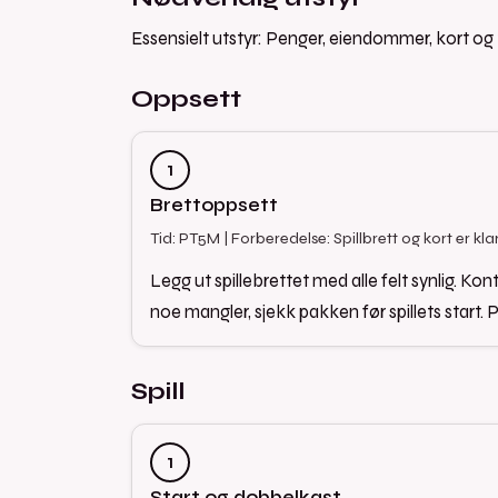
Essensielt utstyr: Penger, eiendommer, kort og 
Oppsett
Brettoppsett
Tid: PT5M | Forberedelse: Spillbrett og kort er klart
Legg ut spillebrettet med alle felt synlig. Kont
noe mangler, sjekk pakken før spillets start. Pa
Spill
Start og dobbelkast