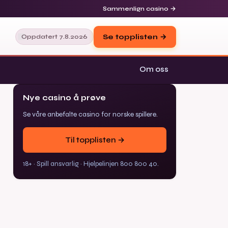
Sammenlign casino →
Se topplisten →
Oppdatert 7.8.2026
Om oss
Nye casino å prøve
Se våre anbefalte casino for norske spillere.
Til topplisten →
18+ · Spill ansvarlig · Hjelpelinjen 800 800 40.