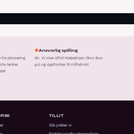
◆
Ansvarlig spilling
 for plassering
18+. Vi viser alltid Hjelpelinjen (800 800
liate-lenker
40) og oppfordrer til måtehold.
det.
ORSK
TILLIT
er
Slik jobber vi
er
Redaksjonelle retningslinjer