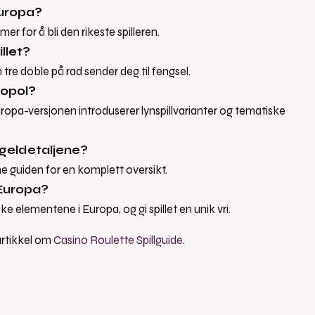
uropa?
er for å bli den rikeste spilleren.
llet?
tre doble på rad sender deg til fengsel.
nopol?
ropa-versjonen introduserer lynspillvarianter og tematiske
egeldetaljene?
 guiden for en komplett oversikt.
 Europa?
ke elementene i Europa, og gi spillet en unik vri.
 artikkel om
Casino Roulette Spillguide
.