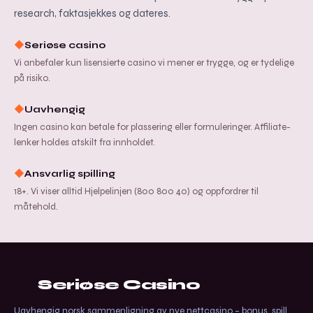
research, faktasjekkes og dateres.
◆
Seriøse casino
Vi anbefaler kun lisensierte casino vi mener er trygge, og er tydelige
på risiko.
◆
Uavhengig
Ingen casino kan betale for plassering eller formuleringer. Affiliate-
lenker holdes atskilt fra innholdet.
◆
Ansvarlig spilling
18+. Vi viser alltid Hjelpelinjen (800 800 40) og oppfordrer til
måtehold.
Seriøse Casino
Uavhengig norsk sammenligning av nye nettcasino – bonus, spill,