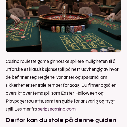
Casino roulette game gir norske spillere muligheten til å
utforske et klassisk sjansespill på nett, uavhengig av hvor
de befinner seg. Reglene, varianter og spørsmål om
sikkerhet er sentrale temaer for 2025. Du finner også en
oversikt over temaspill som Easter, Halloween og
Playpager roulette, samt en guide for ansvarlig og trygt
spill. Les mer fra
seriøsecasino.com
.
Derfor kan du stole på denne guiden