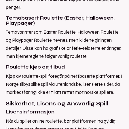
penger.
Temabasert Roulette (Easter, Halloween,
Playpager)
Temavarinter som Easter Roulette, Halloween Roulette
og Playpager Roulette nevnes, men kildene gir ingen
detaljer. Disse kan ha grafiske or ferie-relaterte endringer,
men kjernereglene følger vanlig roulette.
Roulette kjøp og tilbud
Kjøp av roulette-spill foregår på nettbaserte plattformer. I
Norge tilbys slike spill via utenlandske, lisensierte sider, da
markedsføring ikke er tillatt rettet mot norske spillere.
Sikkerhet, Lisens og Ansvarlig Spill
Lisensinformasjon
Når du spiller online roulette, bør plattformen ha gyldig