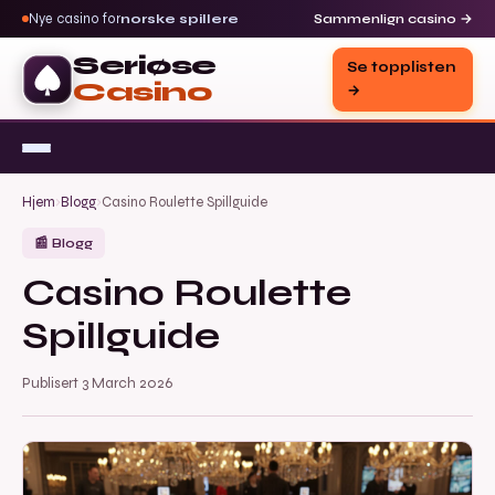
Nye casino for
norske spillere
Sammenlign casino →
Seriøse
Se topplisten
Casino
→
Hjem
›
Blogg
›
Casino Roulette Spillguide
📰 Blogg
Casino Roulette
Spillguide
Publisert 3 March 2026