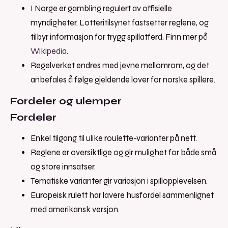
I Norge er gambling regulert av offisielle
myndigheter. Lotteritilsynet fastsetter reglene, og
tilbyr informasjon for trygg spillatferd. Finn mer på
Wikipedia
.
Regelverket endres med jevne mellomrom, og det
anbefales å følge gjeldende lover for norske spillere.
Fordeler og ulemper
Fordeler
Enkel tilgang til ulike roulette-varianter på nett.
Reglene er oversiktlige og gir mulighet for både små
og store innsatser.
Tematiske varianter gir variasjon i spillopplevelsen.
Europeisk rulett har lavere husfordel sammenlignet
med amerikansk versjon.