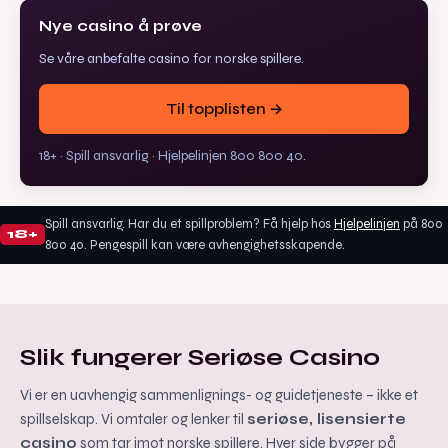
Nye casino å prøve
Se våre anbefalte casino for norske spillere.
Til topplisten →
18+ · Spill ansvarlig · Hjelpelinjen 800 800 40.
Spill ansvarlig. Har du et spillproblem? Få hjelp hos
Hjelpelinjen
på 800
18+
800 40. Pengespill kan være avhengighetsskapende.
Slik fungerer Seriøse Casino
Vi er en uavhengig sammenlignings- og guidetjeneste – ikke et
spillselskap. Vi omtaler og lenker til
seriøse, lisensierte
casino
som tar imot norske spillere. Hver side bygger på