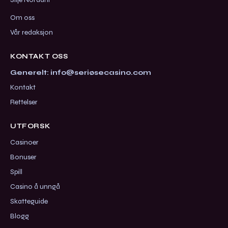
Om oss
Vår redaksjon
KONTAKT OSS
Generelt: info@seriøsecasino.com
Kontakt
Rettelser
UTFORSK
Casinoer
Bonuser
Spill
Casino å unngå
Skatteguide
Blogg