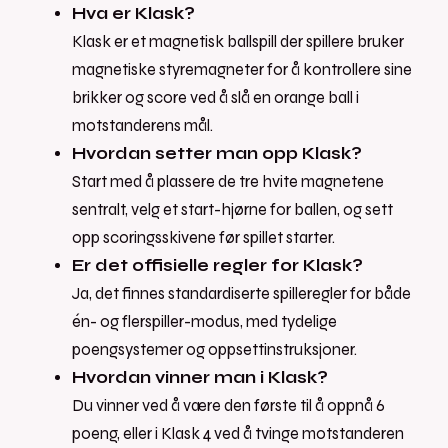
Hva er Klask?
Klask er et magnetisk ballspill der spillere bruker
magnetiske styremagneter for å kontrollere sine
brikker og score ved å slå en orange ball i
motstanderens mål.
Hvordan setter man opp Klask?
Start med å plassere de tre hvite magnetene
sentralt, velg et start-hjørne for ballen, og sett
opp scoringsskivene før spillet starter.
Er det offisielle regler for Klask?
Ja, det finnes standardiserte spilleregler for både
én- og flerspiller-modus, med tydelige
poengsystemer og oppsettinstruksjoner.
Hvordan vinner man i Klask?
Du vinner ved å være den første til å oppnå 6
poeng, eller i Klask 4 ved å tvinge motstanderen