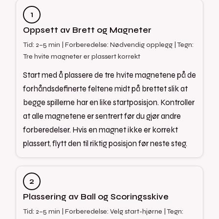
Oppsett av Brett og Magneter
Tid: 2–5 min | Forberedelse: Nødvendig opplegg | Tegn:
Tre hvite magneter er plassert korrekt
Start med å plassere de tre hvite magnetene på de
forhåndsdefinerte feltene midt på brettet slik at
begge spillerne har en like startposisjon. Kontroller
at alle magnetene er sentrert før du gjør andre
forberedelser. Hvis en magnet ikke er korrekt
plassert, flytt den til riktig posisjon før neste steg.
Plassering av Ball og Scoringsskive
Tid: 2–5 min | Forberedelse: Velg start-hjørne | Tegn: