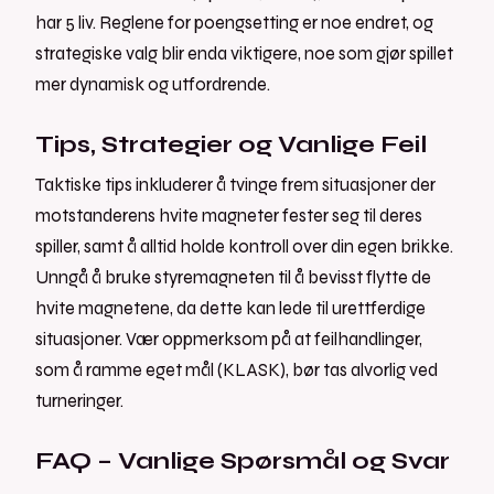
har 5 liv. Reglene for poengsetting er noe endret, og
strategiske valg blir enda viktigere, noe som gjør spillet
mer dynamisk og utfordrende.
Tips, Strategier og Vanlige Feil
Taktiske tips inkluderer å tvinge frem situasjoner der
motstanderens hvite magneter fester seg til deres
spiller, samt å alltid holde kontroll over din egen brikke.
Unngå å bruke styremagneten til å bevisst flytte de
hvite magnetene, da dette kan lede til urettferdige
situasjoner. Vær oppmerksom på at feilhandlinger,
som å ramme eget mål (KLASK), bør tas alvorlig ved
turneringer.
FAQ – Vanlige Spørsmål og Svar