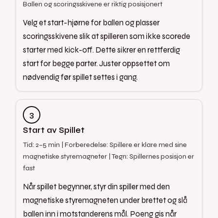
Ballen og scoringsskivene er riktig posisjonert
Velg et start-hjørne for ballen og plasser
scoringsskivene slik at spilleren som ikke scorede
starter med kick-off. Dette sikrer en rettferdig
start for begge parter. Juster oppsettet om
nødvendig før spillet settes i gang.
Start av Spillet
Tid: 2–5 min | Forberedelse: Spillere er klare med sine
magnetiske styremagneter | Tegn: Spillernes posisjon er
fast
Når spillet begynner, styr din spiller med den
magnetiske styremagneten under brettet og slå
ballen inn i motstanderens mål. Poeng gis når