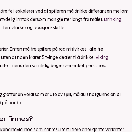
Andre feil eskalerer ved at spilleren må drikke differansen mellom
betydelig inntak dersom man gjetter langt fra målet.
Drinking
er fem slurker og posisjonsskifte.
er. Enten må tre spillere på rad mislykkes i alle tre
uten at noen klarer å tvinge dealer til å drikke.
Viking
nuitet mens den samtidig begrenser enkeltpersoners
 gjetter en verdi som er ute av spill, må du shotgunne en øl
d på bordet.
er finnes?
Skandinavia, noe som har resultert i flere anerkjente varianter.