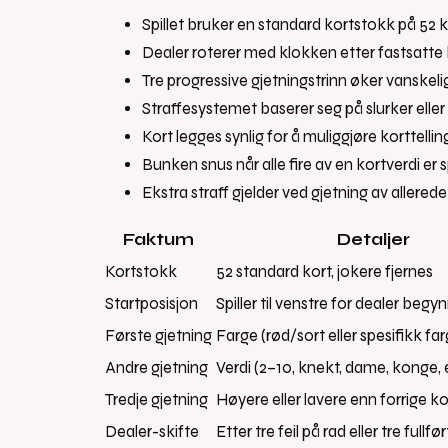
Spillet bruker en standard kortstokk på 52 
Dealer roterer med klokken etter fastsatte k
Tre progressive gjetningstrinn øker vanske
Straffesystemet baserer seg på slurker elle
Kort legges synlig for å muliggjøre korttellin
Bunken snus når alle fire av en kortverdi er sp
Ekstra straff gjelder ved gjetning av allerede
Faktum
Detaljer
Kortstokk
52 standard kort, jokere fjernes
Startposisjon
Spiller til venstre for dealer begy
Første gjetning
Farge (rød/sort eller spesifikk fa
Andre gjetning
Verdi (2–10, knekt, dame, konge, 
Tredje gjetning
Høyere eller lavere enn forrige ko
Dealer-skifte
Etter tre feil på rad eller tre fullf