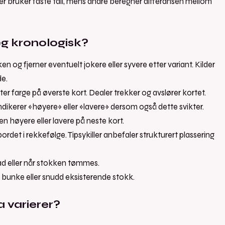
per bruker faste tall, mens andre beregner differansen mellom
eg kronologisk?
 og fjerner eventuelt jokere eller syvere etter variant. Kilder
de.
ttter farge på øverste kort. Dealer trekker og avslører kortet.
 indikerer «høyere» eller «lavere» dersom også dette svikter.
eren høyere eller lavere på neste kort.
ordet i rekkefølge. Tipsykiller anbefaler strukturert plassering
rad eller når stokken tømmes.
 bunke eller snudd eksisterende stokk.
a varierer?