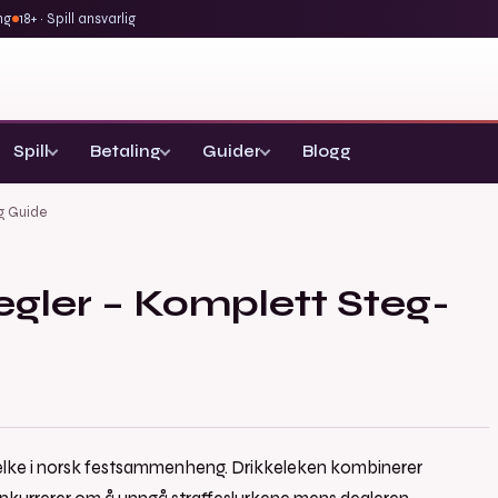
ng
18+ · Spill ansvarlig
Spill
Betaling
Guider
Blogg
eg Guide
egler – Komplett Steg-
elke i norsk festsammenheng. Drikkeleken kombinerer