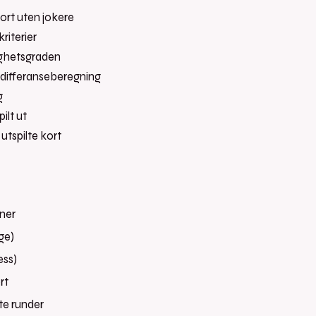
kort uten jokere
riterier
lighetsgraden
r differanseberegning
g
ilt ut
 utspilte kort
nner
rge)
ess)
rt
ørte runder