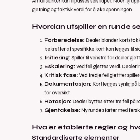
Antall slurker kan tilpasses selskapet. Noen grup
gjetning og faktisk verdi for å øke spenningen.
Hvordan utspiller en runde s
Forberedelse:
Dealer blander kortstokken
bekrefter at spesifikke kort kan legges til si
Initiering:
Spiller til venstre for dealer gje
Eskalering:
Ved feil gjettes verdi. Dealer
Kritisk fase:
Ved tredje feil gjettter spill
Dokumentasjon:
Kort legges synlig på b
for oversikt.
Rotasjon:
Dealer byttes etter tre feil på 
Gjentakelse:
Ny runde starter med fersk
Hva er etablerte regler og hv
Standardiserte elementer