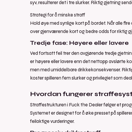
syv, resulterer det i tre slurker. Riktig gjetning send
Strategi for å minske straff
Hold øye med synlige kort på bordet. Når alle fire a
over gjenværende kort og bedre odds for riktig gj
Tredje fase: Høyere eller lavere
Ved fortsatt feil trer den avgjørende tredje gjetn
er høyere eller lavere enn det nettopp avslørte ko
men med umiddelbare drikkekonsekvenser. Riktig svar
koster spilleren fem slurker og privilegiet som deal
Hvordan fungerer straffesy
Straffestrukturen i Fuck the Dealer følger et progr
Systemet er designet for å øke presset på spillere
feilaktige vurderinger.