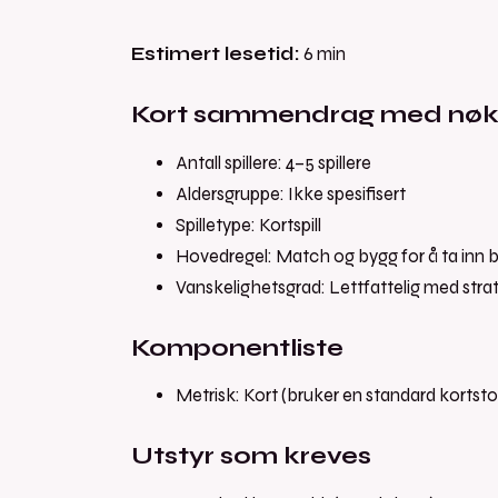
Estimert lesetid:
6 min
Kort sammendrag med nøk
Antall spillere: 4–5 spillere
Aldersgruppe: Ikke spesifisert
Spilletype: Kortspill
Hovedregel: Match og bygg for å ta inn 
Vanskelighetsgrad: Lettfattelig med stra
Komponentliste
Metrisk: Kort (bruker en standard kortst
Utstyr som kreves