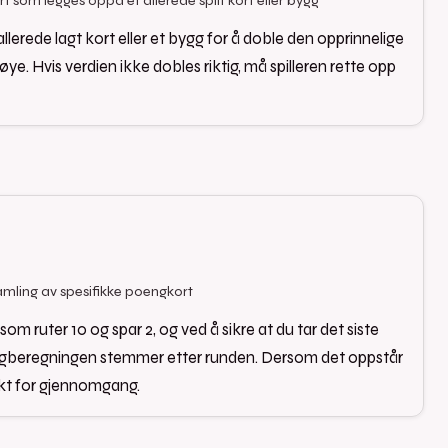
t som legges oppå et allerede spilt kort eller bygg
erede lagt kort eller et bygg for å doble den opprinnelige
ye. Hvis verdien ikke dobles riktig, må spilleren rette opp
amling av spesifikke poengkort
som ruter 10 og spar 2, og ved å sikre at du tar det siste
engberegningen stemmer etter runden. Dersom det oppstår
kt for gjennomgang.