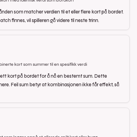
dkort med identisk verdi som bordkort
hånden som matcher verdien til et eller flere kort på bordet.
ch finnes, vil spilleren gå videre til neste trinn.
inerte kort som summer til en spesifikk verdi
 ett kort på bordet for å nå en bestemt sum. Dette
enere. Feil sum betyr at kombinasjonen ikke får effekt, så