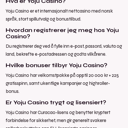
Hva er Yoju Casino?
Yoju Casino er et internasjonalt nettcasino med norsk
språk, stort spillutvalg og bonustilbud.
Hvordan registrerer jeg meg hos Yoju
Casino?
Du registrerer deg ved å fylle inn e-post, passord, valuta og
land, bekrefte e-postadressen og godta vilkårene.
Hvilke bonuser tilbyr Yoju Casino?
Yoju Casino har velkomstpakke på opptil 20 000 kr + 225
gratisspinn, samt ukentlige kampanjer og highroller-
bonus.
Er Yoju Casino trygt og lisensiert?
Yoju Casino har Curacao-lisens og benytter kryptert
forbindelse for sikkerhet, men gir generelt svakere