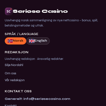
Seriøse Casino
Uavhengig norsk sammenligning av nye nettcasino – bonus, spill,
betalingsmetoder og uttak.
SPRÅK / LANGUAGE
Norsk
English
REDAKSJON
Uavhengig redaksjon · Ansvarlig redaktør:
Silje Nordahl
Om oss
Vår redaksjon
KONTAKT OSS
Generelt: info@seriøsecasino.com
Kontakt