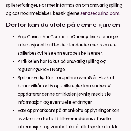
spillererfaringer. For mer informasjon om ansvarlig spilling
og casinoanmeldelser, besøk gjerne
seriøsecasino.com
.
Derfor kan du stole på denne guiden
Yoju Casino har Curacao eGaming-lisens, som gir
internasjonalt driftende standarder men svakere
spillerbeskyttelse enn europeiske lisenser.
Artikkelen har fokus på ansvarlig spilling og
reguleringskrav i Norge.
Spill ansvarlig. Kun for spillere over 18 år. Husk at
bonusvilkår, odds og spilleregler kan endres. Vi
oppdaterer denne artikkelen jevnlig med siste
informasjon og eventuelle endringer.
Vær oppmerksom på at enkelte opplysninger kan
avvike noe i forhold til leverandørens offisielle
informasjon, og vi anbefaler å alltid sjekke direkte