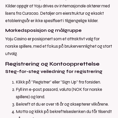
Kilder oppgir at Yoju drives av internasjonale aktører med
lisens fra Curacao. Detaljer om eierstruktur og eksakt
etableringsår er ikke spesifisert i tilgjengelige kilder.
Markedsposisjon og målgruppe
Yoju Casino er posisjonert som et attraktivt valg for
norske spillere, med et fokus på brukervennlighet og stort
utvalg.
Registrering og Kontoopprettelse
Steg-for-steg veiledning for registrering
Klikk på “Registrer” eller “Sign Up” fra forsiden.
Fyll inn e-post, passord, valuta (NOK for norske
spillere) og land.
Bekreft at du er over 18 år og aksepterer vilkårene.
Motta og klikk på bekreftelseslenken du får tilsendt