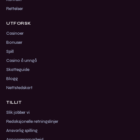
Rettelser
UTFORSK
Casinoer
Bonuser
Spill
Casino å unngå
Skatteguide
Blogg
Nettstedskart
TILLIT
Slik jobber vi
Redaksjonelle retningslinjer
Ansvarlig spilling
Annonsesamarbeid