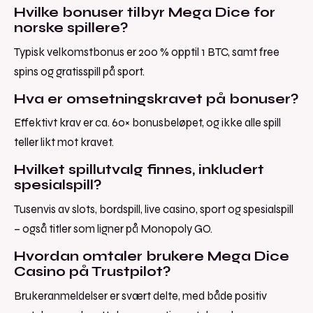
Hvilke bonuser tilbyr Mega Dice for
norske spillere?
Typisk velkomstbonus er 200 % opptil 1 BTC, samt free
spins og gratisspill på sport.
Hva er omsetningskravet på bonuser?
Effektivt krav er ca. 60× bonusbeløpet, og ikke alle spill
teller likt mot kravet.
Hvilket spillutvalg finnes, inkludert
spesialspill?
Tusenvis av slots, bordspill, live casino, sport og spesialspill
– også titler som ligner på Monopoly GO.
Hvordan omtaler brukere Mega Dice
Casino på Trustpilot?
Brukeranmeldelser er svært delte, med både positiv