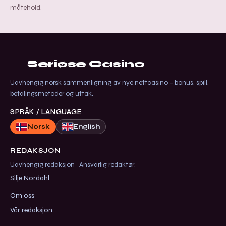
måtehold.
Seriøse Casino
Uavhengig norsk sammenligning av nye nettcasino – bonus, spill,
betalingsmetoder og uttak.
SPRÅK / LANGUAGE
Norsk
English
REDAKSJON
Uavhengig redaksjon · Ansvarlig redaktør:
Silje Nordahl
Om oss
Vår redaksjon