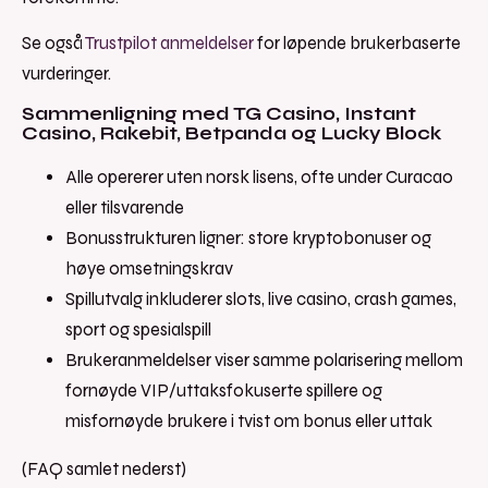
Se også
Trustpilot anmeldelser
for løpende brukerbaserte
vurderinger.
Sammenligning med TG Casino, Instant
Casino, Rakebit, Betpanda og Lucky Block
Alle opererer uten norsk lisens, ofte under Curacao
eller tilsvarende
Bonusstrukturen ligner: store kryptobonuser og
høye omsetningskrav
Spillutvalg inkluderer slots, live casino, crash games,
sport og spesialspill
Brukeranmeldelser viser samme polarisering mellom
fornøyde VIP/uttaksfokuserte spillere og
misfornøyde brukere i tvist om bonus eller uttak
(FAQ samlet nederst)