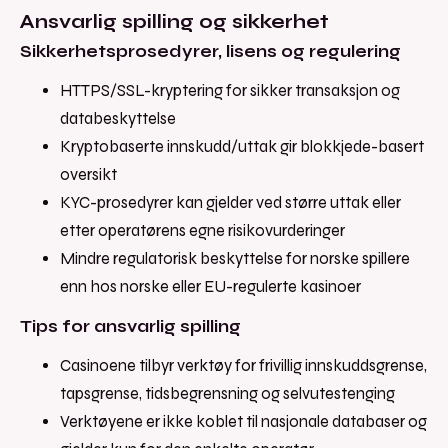
Ansvarlig spilling og sikkerhet
Sikkerhetsprosedyrer, lisens og regulering
HTTPS/SSL-kryptering for sikker transaksjon og
databeskyttelse
Kryptobaserte innskudd/uttak gir blokkjede-basert
oversikt
KYC-prosedyrer kan gjelder ved større uttak eller
etter operatørens egne risikovurderinger
Mindre regulatorisk beskyttelse for norske spillere
enn hos norske eller EU-regulerte kasinoer
Tips for ansvarlig spilling
Casinoene tilbyr verktøy for frivillig innskuddsgrense,
tapsgrense, tidsbegrensning og selvutestenging
Verktøyene er ikke koblet til nasjonale databaser og