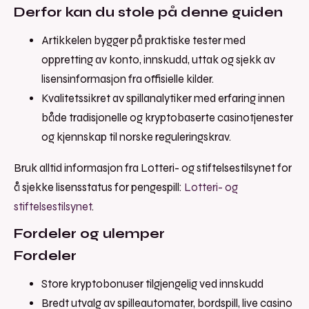
Derfor kan du stole på denne guiden
Artikkelen bygger på praktiske tester med
oppretting av konto, innskudd, uttak og sjekk av
lisensinformasjon fra offisielle kilder.
Kvalitetssikret av spillanalytiker med erfaring innen
både tradisjonelle og kryptobaserte casinotjenester
og kjennskap til norske reguleringskrav.
Bruk alltid informasjon fra Lotteri- og stiftelsestilsynet for
å sjekke lisensstatus for pengespill:
Lotteri- og
stiftelsestilsynet
.
Fordeler og ulemper
Fordeler
Store kryptobonuser tilgjengelig ved innskudd
Bredt utvalg av spilleautomater, bordspill, live casino