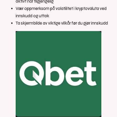
aktivt når tilgjengelig
Vær oppmerksom på volatilitet i kryptovaluta ved
innskudd og uttak
Ta skjermbilde av viktige vilkår før du gjør innskudd