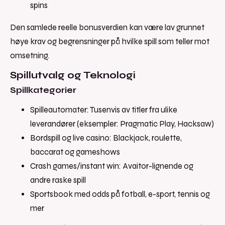
spins
Den samlede reelle bonusverdien kan være lav grunnet
høye krav og begrensninger på hvilke spill som teller mot
omsetning.
Spillutvalg og Teknologi
Spillkategorier
Spilleautomater: Tusenvis av titler fra ulike
leverandører (eksempler: Pragmatic Play, Hacksaw)
Bordspill og live casino: Blackjack, roulette,
baccarat og gameshows
Crash games/instant win: Avaitor-lignende og
andre raske spill
Sportsbook med odds på fotball, e-sport, tennis og
mer