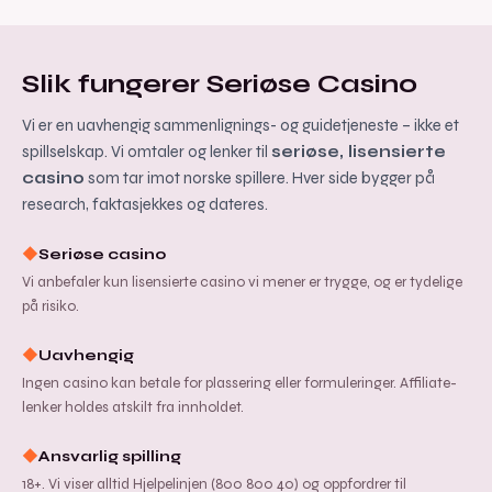
Slik fungerer Seriøse Casino
Vi er en uavhengig sammenlignings- og guidetjeneste – ikke et
spillselskap. Vi omtaler og lenker til
seriøse, lisensierte
casino
som tar imot norske spillere. Hver side bygger på
research, faktasjekkes og dateres.
◆
Seriøse casino
Vi anbefaler kun lisensierte casino vi mener er trygge, og er tydelige
på risiko.
◆
Uavhengig
Ingen casino kan betale for plassering eller formuleringer. Affiliate-
lenker holdes atskilt fra innholdet.
◆
Ansvarlig spilling
18+. Vi viser alltid Hjelpelinjen (800 800 40) og oppfordrer til