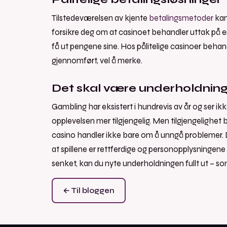
Tilstedeværelsen av kjente
betalingsmetoder
kan
forsikre deg om at casinoet behandler uttak på en 
få ut pengene sine. Hos pålitelige casinoer behandl
gjennomført, vel å merke.
Det skal være underholdning
Gambling har eksistert i hundrevis av år og ser ikk
opplevelsen mer tilgjengelig. Men tilgjengelighet 
casino handler ikke bare om å unngå problemer. D
at spillene er rettferdige og personopplysningene
senket, kan du nyte underholdningen fullt ut – s
← Til bloggen