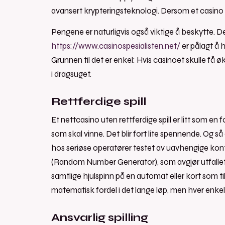
avansert krypteringsteknologi. Dersom et casino ik
Pengene er naturligvis også viktige å beskytte. 
https://www.casinospesialisten.net/
er pålagt å h
Grunnen til det er enkel: Hvis casinoet skulle få 
i dragsuget.
Rettferdige spill
Et nettcasino uten rettferdige spill er litt som
som skal vinne. Det blir fort lite spennende. Og så 
hos seriøse operatører testet av uavhengige kon
(Random Number Generator), som avgjør utfallet
samtlige hjulspinn på en automat eller kort som tild
matematisk fordel i det lange løp, men hver enkelt
Ansvarlig spilling