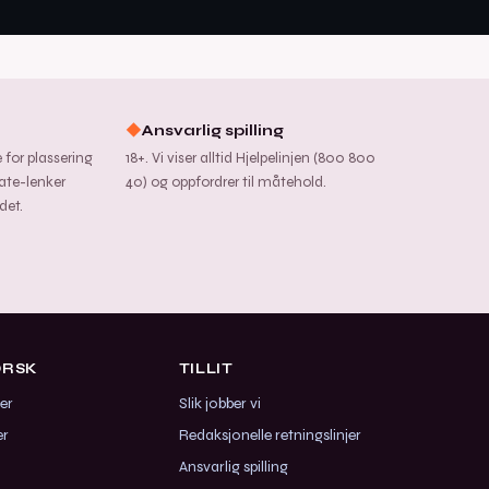
◆
Ansvarlig spilling
 for plassering
18+. Vi viser alltid Hjelpelinjen (800 800
liate-lenker
40) og oppfordrer til måtehold.
det.
ORSK
TILLIT
er
Slik jobber vi
er
Redaksjonelle retningslinjer
Ansvarlig spilling