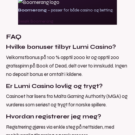
Boomerang
– passer for både casino og betting.
Besøk Boomerang
FAQ
Hvilke bonuser tilbyr Lumi Casino?
Velkomstbonus på 100 % opptil 2000 kr og opptil 200
gratisspinn på Book of Dead, delt over to innskudd. Ingen
no deposit bonus er omtalt i kildene.
Er Lumi Casino lovlig og trygt?
Casinoet har lisens fra Malta Gaming Authority (MGA) og
vurderes som seriøst og trygt for norske spillere.
Hvordan registrerer jeg meg?
Registrering gjøres via enkle steg på nettsiden, med