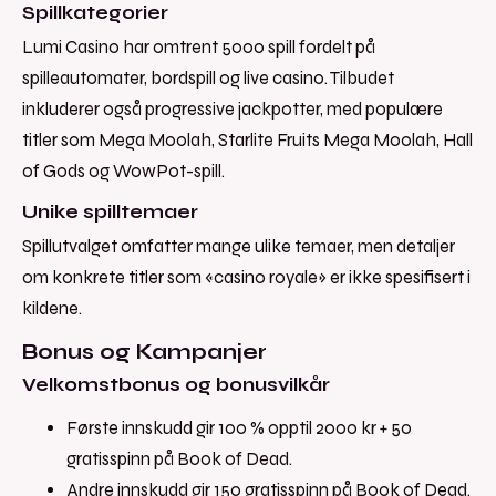
Spillkategorier
Lumi Casino har omtrent 5000 spill fordelt på
spilleautomater, bordspill og live casino. Tilbudet
inkluderer også progressive jackpotter, med populære
titler som Mega Moolah, Starlite Fruits Mega Moolah, Hall
of Gods og WowPot-spill.
Unike spilltemaer
Spillutvalget omfatter mange ulike temaer, men detaljer
om konkrete titler som «casino royale» er ikke spesifisert i
kildene.
Bonus og Kampanjer
Velkomstbonus og bonusvilkår
Første innskudd gir 100 % opptil 2000 kr + 50
gratisspinn på Book of Dead.
Andre innskudd gir 150 gratisspinn på Book of Dead.