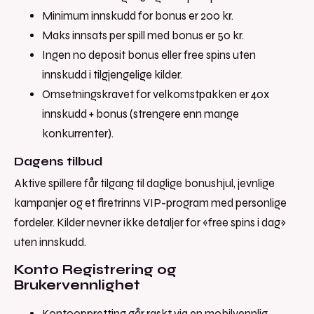
Minimum innskudd for bonus er 200 kr.
Maks innsats per spill med bonus er 50 kr.
Ingen no deposit bonus eller free spins uten
innskudd i tilgjengelige kilder.
Omsetningskravet for velkomstpakken er 40x
innskudd + bonus (strengere enn mange
konkurrenter).
Dagens tilbud
Aktive spillere får tilgang til daglige bonushjul, jevnlige
kampanjer og et firetrinns VIP-program med personlige
fordeler. Kilder nevner ikke detaljer for «free spins i dag»
uten innskudd.
Konto Registrering og
Brukervennlighet