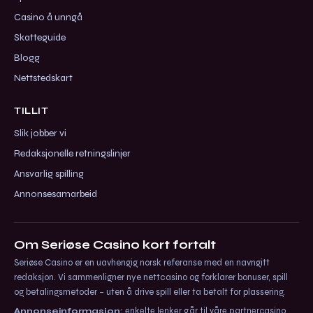
Casino å unngå
Skatteguide
Blogg
Nettstedskart
TILLIT
Slik jobber vi
Redaksjonelle retningslinjer
Ansvarlig spilling
Annonsesamarbeid
Om Seriøse Casino kort fortalt
Seriøse Casino er en uavhengig norsk referanse med en navngitt
redaksjon. Vi sammenligner nye nettcasino og forklarer bonuser, spill
og betalingsmetoder – uten å drive spill eller ta betalt for plassering.
Annonseinformasjon:
enkelte lenker går til våre partnercasino,