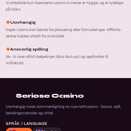
Vi anbefaler kun lisensierte casino vi mener er trygge, og er tydelige
på risiko.
◆
Uavhengig
Ingen casino kan betale for plassering eller formuleringer. Affiliate-
lenker holdes atskilt fra innholdet.
◆
Ansvarlig spilling
18+. Vi viser alltid Hjelpelinjen (800 800 40) og oppfordrer til
måtehold.
Seriøse Casino
Uavhengig norsk sammenligning av nye nettcasino – bonus, spill,
betalingsmetoder og uttak.
SPRÅK / LANGUAGE