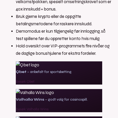
velkomstpakken, spesielt omsetningskravet som er
40x innskudd + bonus.
Bruk gjerne krypto eller de oppgitte
betalingsmetodene for raskere innskudd.
Demomodus er kun tilgjengelig før innlogging, så
test spillene før du oppretter konto hvis mulig.
Hold oversikt over VIP-programmets fire nivåer og
de daglige bonushjulene for ekstra fordeler.
Qbet
– anbefalt for sportsbetting.
Besøk Qbet
Valhalla Wins
– godt valg for casinospill.
Besøk Valhalla Wins