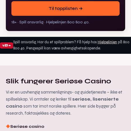
Til topplisten →
18+ · Spill ansvarlig · Hjelpelinjen 800 800 40.
Spill ansvarlig. Har du et spillproblem? Få hjelp hos
Hjelpelinjen
på 800
18+
800 40. Pengespill kan være avhengighetsskapende.
Slik fungerer Seriøse Casino
Vi er en uavhengig sammenlignings- og guidetjeneste – ikke et
spillselskap. Vi omtaler og lenker til
seriøse, lisensierte
casino
som tar imot norske spillere. Hver side bygger på
research, faktasjekkes og dateres.
◆
Seriøse casino