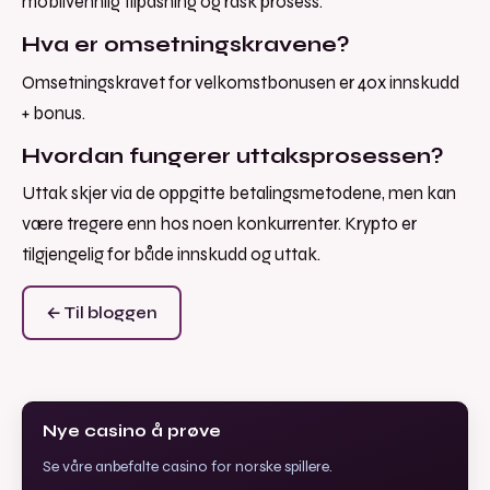
mobilvennlig tilpasning og rask prosess.
Hva er omsetningskravene?
Omsetningskravet for velkomstbonusen er 40x innskudd
+ bonus.
Hvordan fungerer uttaksprosessen?
Uttak skjer via de oppgitte betalingsmetodene, men kan
være tregere enn hos noen konkurrenter. Krypto er
tilgjengelig for både innskudd og uttak.
← Til bloggen
Nye casino å prøve
Se våre anbefalte casino for norske spillere.