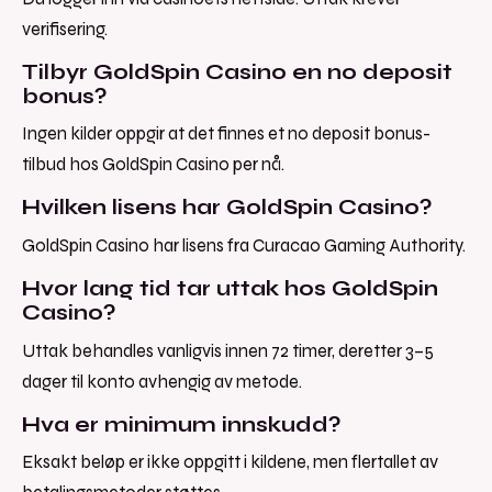
verifisering.
Tilbyr GoldSpin Casino en no deposit
bonus?
Ingen kilder oppgir at det finnes et no deposit bonus-
tilbud hos GoldSpin Casino per nå.
Hvilken lisens har GoldSpin Casino?
GoldSpin Casino har lisens fra Curacao Gaming Authority.
Hvor lang tid tar uttak hos GoldSpin
Casino?
Uttak behandles vanligvis innen 72 timer, deretter 3–5
dager til konto avhengig av metode.
Hva er minimum innskudd?
Eksakt beløp er ikke oppgitt i kildene, men flertallet av