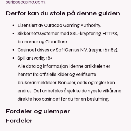
seriøsecasino.com
.
Derfor kan du stole på denne guiden
Lisensiert av Curacao Gaming Authority.
Sikkerhetssystemer med SSL-kryptering, HTTPS,
brannmur og Cloudflare.
Casinoet drives av SoftGenius N.V. (reg.nr. 161182).
Spill ansvarlig. 18+
Alle data og informasjon i denne artikkelen er
hentet fra offisielle kilder og verifiserte
brukeranmeldelser. Bonuser, odds og regler kan
endres. Det anbefales å sjekke de nyeste vilkårene
direkte hos casinoet før du tar en beslutning.
Fordeler og ulemper
Fordeler