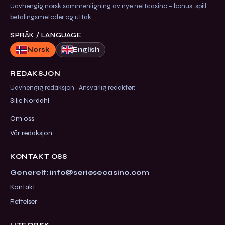
Uavhengig norsk sammenligning av nye nettcasino – bonus, spill,
betalingsmetoder og uttak.
SPRÅK / LANGUAGE
Norsk
English
REDAKSJON
Uavhengig redaksjon · Ansvarlig redaktør:
Silje Nordahl
Om oss
Vår redaksjon
KONTAKT OSS
Generelt: info@seriøsecasino.com
Kontakt
Rettelser