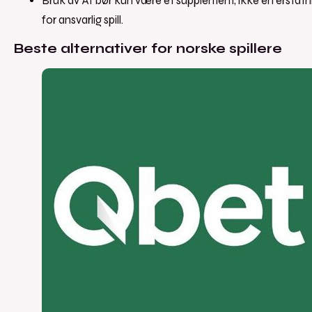
Bruk av AI bør kun være et supplement, ikke en erstatn
for ansvarlig spill.
Beste alternativer for norske spillere