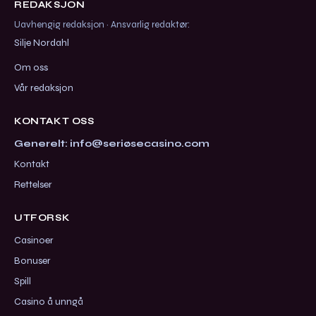
REDAKSJON
Uavhengig redaksjon · Ansvarlig redaktør:
Silje Nordahl
Om oss
Vår redaksjon
KONTAKT OSS
Generelt: info@seriøsecasino.com
Kontakt
Rettelser
UTFORSK
Casinoer
Bonuser
Spill
Casino å unngå