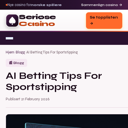
Nye casino for
norske spillere
Sammenlign casino →
Seriøse
Se topplisten
Casino
→
Hjem
›
Blogg
›
AI Betting Tips For Sportstipping
📰 Blogg
AI Betting Tips For
Sportstipping
Publisert 21 February 2026