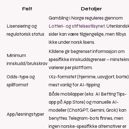
Felt
Detaljer
Gambling i Norge reguleres gjennom
Lisensiering og
Lotteri- og stiftelsestilsynet
. Utenlands
regulatorisk status
sider kan være tilgjengelige, men tilbys
ikke under norsk lisens.
Kildene gir begrenset informasjon om
Minimum
spesifikke innskuddsgrenser – minstekr
innskudd/brukskrav
varierer per plattform.
Odds-type og
1X2-formatet (hjemme, uavgjort, borte)
spillformat
mest vanlig for AI-tipping.
Både mobilapper (eks: AI Betting Tips-
app på App Store) og manuelle AI-
modeller (ChatGPT, Gemini, Grok) kan
App/løsningstyper
benyttes. Telegram-bots finnes, men
ingen norske-spesifikke alternativer er