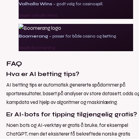
Valhalla Wins
– godt valg for casinospill.
Besøk Valhalla Wins
Boomerang
– passer for både casino og betting.
Besøk Boomerang
FAQ
Hva er AI betting tips?
AI betting tips er automatisk genererte spådommer på
sportsresultater, basert på analyser av store datasett, odds o
kampdata ved hjelp av algoritmer og maskinlæring.
Er AI-bots for tipping tilgjengelig gratis?
Noen bots og AI-verktøy er gratis å bruke, for eksempel
ChatGPT, men det eksisterer få bekreftede norske gratis