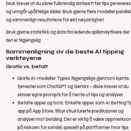
bruk krever at du sikrer fullstendig datasett før tips genereres
og unngår upålitelige kilder. Bruk gjerne flere modeller parallel
og sammenlign resultatene for økt nøyaktighet.
Bruk gjerne statistikk og data fra ledende spillanalytikere der
det er tilgjengelig.
Sammenligning av de beste AI tipping
verktøyene
Gratis vs. betalt
Gratis AI-modeller: Typisk tilgjengelige gjennom kjente
tjenester som ChatGPT og Gemini – disse krever at du
skriver egne prompts for å hente ut tips og analyser.
Betalte apper og bots: Enkelte apper, som AI Betting Ti
app på App Store, tilbyr strukturerte prediksjoner og
analyser mot betaling. Det er viktig å være oppmerkso
på risikoen for svindel, spesielt på plattformer hvor tips