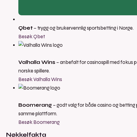
Qbet
– trygg og brukervennlig sportsbetting i Norge.
Besøk Qbet
Valhalla Wins
– anbefalt for casinospill med fokus 
norske spillere.
Besøk Valhalla Wins
Boomerang
– godt valg for både casino og betting
samme plattform.
Besøk Boomerang
Nøkkelfakta