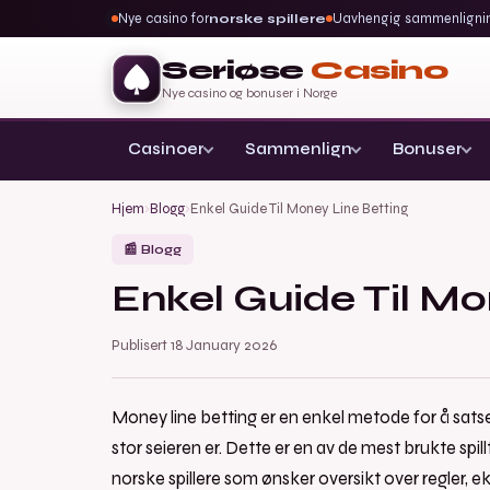
Nye casino for
norske spillere
Uavhengig sammenligni
Seriøse
Casino
Nye casino og bonuser i Norge
Casinoer
Sammenlign
Bonuser
Hjem
›
Blogg
›
Enkel Guide Til Money Line Betting
📰 Blogg
Enkel Guide Til Mo
Publisert 18 January 2026
Money line betting er en enkel metode for å sat
stor seieren er. Dette er en av de mest brukte spill
norske spillere som ønsker oversikt over regler, 