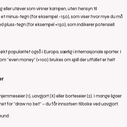
ag eller utøver som vinner kampen, uten hensyn til
d et minus-tegn (for eksempel -150), som viser hvor mye du må
d pluss-tegn (for eksempel +150), som indikerer potensiell
økt popularitet også i Europa, særlig i internasjonale sporter. I
som “even money” (+100) brukes om spill der utfallet er helt
er
 hjemmeseier (1), uavgjort (X) eller borteseier (2). I mange ligaer
et for “draw no bet” – du får innsatsen tilbake ved uavgjort.
bund.