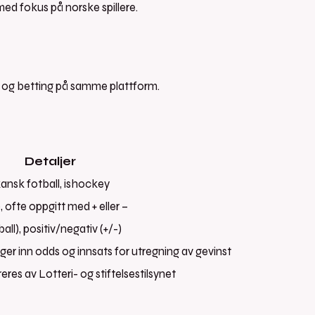
med fokus på norske spillere.
o og betting på samme plattform.
Detaljer
kansk fotball, ishockey
, ofte oppgitt med + eller –
ll), positiv/negativ (+/-)
ger inn odds og innsats for utregning av gevinst
eres av Lotteri- og stiftelsestilsynet