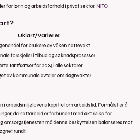
r for lønn og arbeidsforhold i privat sektor.
NITO
art?
Uklart/Varierer
egenandel for brukere av våken nattevakt
le forskjeller i tilbud og søknadsprosesser
te tariffsatser for 2024 i alle sektorer
et av kommunale avtaler om døgnvakter
i arbeidsmiljølovens kapittel om arbeidstid. Formålet er å
nger, da nattarbeid er forbundet med økt risiko for
e- og omsorgstjenesten må denne beskyttelsen balanseres mot
døgnet rundt.