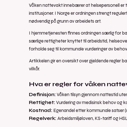
Våken nattevakt innebærer at helsepersonell er ti
institusjoner. I Norge er ordningen strengt regule
nødvendig på grunn av arbeidets art.
I hjemmetjenesten finnes ordningen særlig for bar
særlige rettigheter knyttet til arbeidstid, helseo
forholde seg til kommunale vurderinger av behov
Artikkelen gir en oversikt over gjeldende regler b
vilkår.
Hva er regler for våken natt
Definisjon:
Våken tilsyn gjennom nattestid ute
Rettighet:
Vurdering av medisinsk behov og k
Kostnad:
Egenandel etter kommunale satser (u
Regelverk:
Arbeidsmiljøloven, KS-tariff og HS