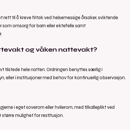
rett til å kreve fritak ved helsemessige årsaker, sviktende
er som omsorg for barn eller ektefelle samt
.
attevakt og våken nattevakt?
t tilstede hele natten. Ordningen benyttes særlig i
, eller i institusjoner med behov for kontinuerlig observasjon.
gjerne i eget soverom eller hvilerom, med tilkalleplikt ved
større mulighet for restitusjon.