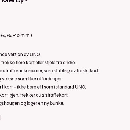
o Mercy?
4, +6, +10 m.m.)
nde versjon av UNO.
trekke flere kort eller stjele fra andre.
e straffemekanismer, som stabling av trekk-kort.
 voksne som liker utfordringer.
bart kort – ikke bare ett som i standard UNO.
rt igjen, trekker du 2 straffekort.
ngshaugen og lager en ny bunke.
j