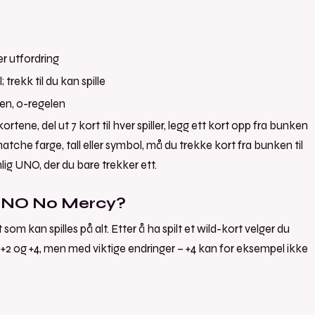
 utfordring
 trekk til du kan spille
len, 0-regelen
tene, del ut 7 kort til hver spiller, legg ett kort opp fra bunken
atche farge, tall eller symbol, må du trekke kort fra bunken til
nlig UNO, der du bare trekker ett.
 i UNO No Mercy?
om kan spilles på alt. Etter å ha spilt et wild-kort velger du
m +2 og +4, men med viktige endringer – +4 kan for eksempel ikke