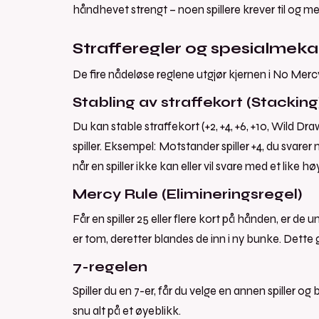
håndhevet strengt – noen spillere krever til og med
Strafferegler og spesialmek
De fire nådeløse reglene utgjør kjernen i No Merc
Stabling av straffekort (Stacking
Du kan stable straffekort (+2, +4, +6, +10, Wild D
spiller. Eksempel: Motstander spiller +4, du svare
når en spiller ikke kan eller vil svare med et like hø
Mercy Rule (Elimineringsregel)
Får en spiller 25 eller flere kort på hånden, er de u
er tom, deretter blandes de inn i ny bunke. Dette gi
7-regelen
Spiller du en 7-er, får du velge en annen spille
snu alt på et øyeblikk.