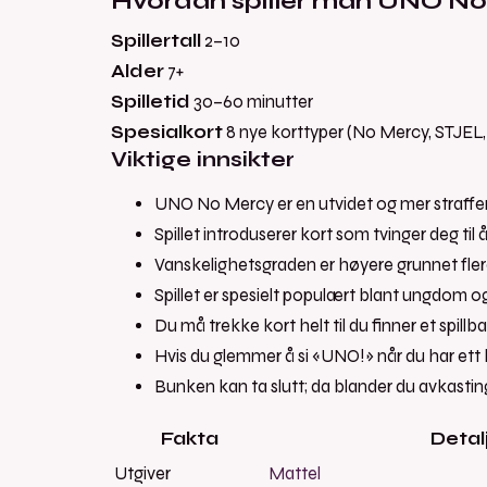
Hvordan spiller man UNO N
Spillertall
2–10
Alder
7+
Spilletid
30–60 minutter
Spesialkort
8 nye korttyper (No Mercy, STJEL, +
Viktige innsikter
UNO No Mercy er en utvidet og mer straffe
Spillet introduserer kort som tvinger deg til å 
Vanskelighetsgraden er høyere grunnet fler
Spillet er spesielt populært blant ungdom og
Du må trekke kort helt til du finner et spill
Hvis du glemmer å si «UNO!» når du har ett ko
Bunken kan ta slutt; da blander du avkasti
Fakta
Detal
Utgiver
Mattel