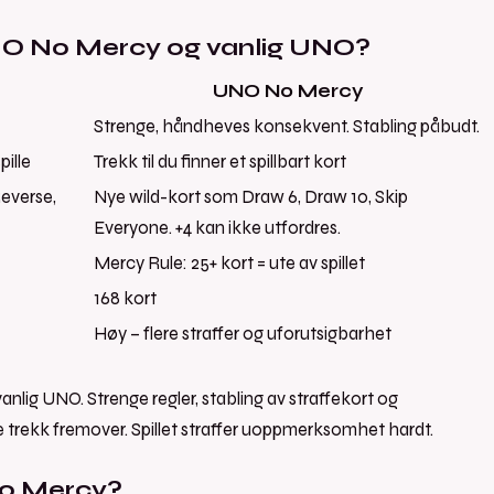
UNO No Mercy og vanlig UNO?
UNO No Mercy
Strenge, håndheves konsekvent. Stabling påbudt.
pille
Trekk til du finner et spillbart kort
Reverse,
Nye wild-kort som Draw 6, Draw 10, Skip
Everyone. +4 kan ikke utfordres.
Mercy Rule: 25+ kort = ute av spillet
168 kort
Høy – flere straffer og uforutsigbarhet
anlig UNO. Strenge regler, stabling av straffekort og
 trekk fremover. Spillet straffer uoppmerksomhet hardt.
No Mercy?