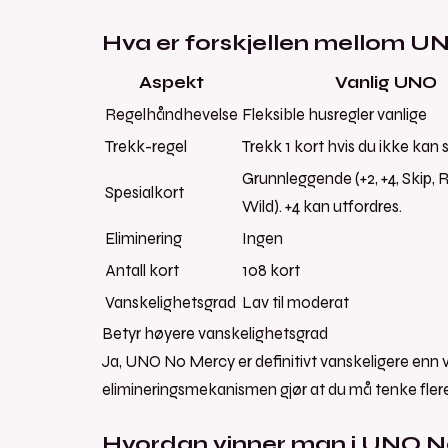
Hva er forskjellen mellom 
Aspekt
Vanlig UNO
Regelhåndhevelse
Fleksible husregler vanlige
Trekk-regel
Trekk 1 kort hvis du ikke kan s
Grunnleggende (+2, +4, Skip, 
Spesialkort
Wild). +4 kan utfordres.
Eliminering
Ingen
Antall kort
108 kort
Vanskelighetsgrad
Lav til moderat
Betyr høyere vanskelighetsgrad
Ja, UNO No Mercy er definitivt vanskeligere enn v
elimineringsmekanismen gjør at du må tenke flere
Hvordan vinner man i UNO 