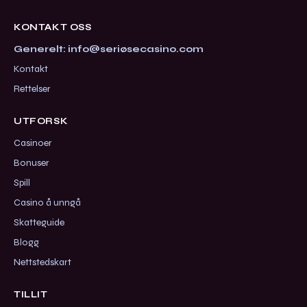
KONTAKT OSS
Generelt: info@seriøsecasino.com
Kontakt
Rettelser
UTFORSK
Casinoer
Bonuser
Spill
Casino å unngå
Skatteguide
Blogg
Nettstedskart
TILLIT