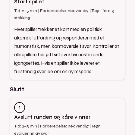
Start spillet
Tid: 2–5 min | Forberedelse: nødvendig | Tegn: ferdig
stokking
Hver spiller trekker et kort med en politisk
ukorrekt utfordring og responderer med et
humoristisk, men kontroversielt svar. Kontroller at
alle spillere har gitt sitt svar før neste runde
igangsettes. Hvis en spiller ikke leverer et
fullstendig svar, be om en ny respons.
Slutt
Avslutt runden og kåre vinner
Tid: 2–5 min | Forberedelse: nødvendig | Tegn:
evaluering av svar