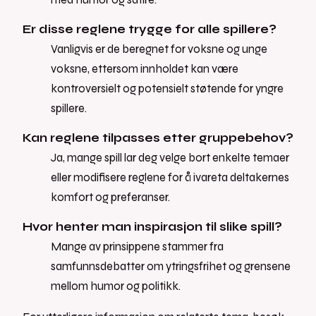
Er disse reglene trygge for alle spillere?
Vanligvis er de beregnet for voksne og unge
voksne, ettersom innholdet kan være
kontroversielt og potensielt støtende for yngre
spillere.
Kan reglene tilpasses etter gruppebehov?
Ja, mange spill lar deg velge bort enkelte temaer
eller modifisere reglene for å ivareta deltakernes
komfort og preferanser.
Hvor henter man inspirasjon til slike spill?
Mange av prinsippene stammer fra
samfunnsdebatter om ytringsfrihet og grensene
mellom humor og politikk.