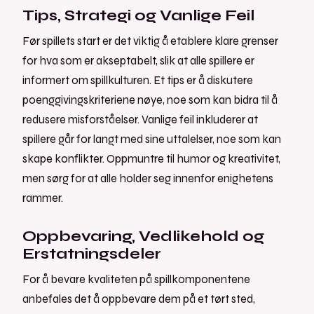
Tips, Strategi og Vanlige Feil
Før spillets start er det viktig å etablere klare grenser
for hva som er akseptabelt, slik at alle spillere er
informert om spillkulturen. Et tips er å diskutere
poenggivingskriteriene nøye, noe som kan bidra til å
redusere misforståelser. Vanlige feil inkluderer at
spillere går for langt med sine uttalelser, noe som kan
skape konflikter. Oppmuntre til humor og kreativitet,
men sørg for at alle holder seg innenfor enighetens
rammer.
Oppbevaring, Vedlikehold og
Erstatningsdeler
For å bevare kvaliteten på spillkomponentene
anbefales det å oppbevare dem på et tørt sted,