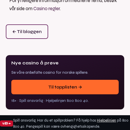
For ytterligere informasjon om relaterte tema, besøk
vår side om
Casino regler
.
← Til bloggen
Nye casino å prøve
Se våre anbefalte casino for norske spillere.
Til topplisten →
18+ · Spill ansvarlig · Hjelpelinjen 800 800 40.
Spill ansvarlig. Har du et spillproblem? Få hjelp hos
Hjelpelinjen
på 800
18+
800 40. Pengespill kan være avhengighetsskapende.