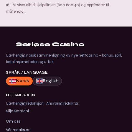
18+. Vi viser alltid Hjelpelinjen (800 800 40) og oppfordrer til
måtehold.
Seriøse Casino
Uavhengig norsk sammenligning av nye nettcasino – bonus, spill,
betalingsmetoder og uttak.
SPRÅK / LANGUAGE
Norsk
English
REDAKSJON
Uavhengig redaksjon · Ansvarlig redaktør:
Silje Nordahl
Om oss
Vår redaksjon