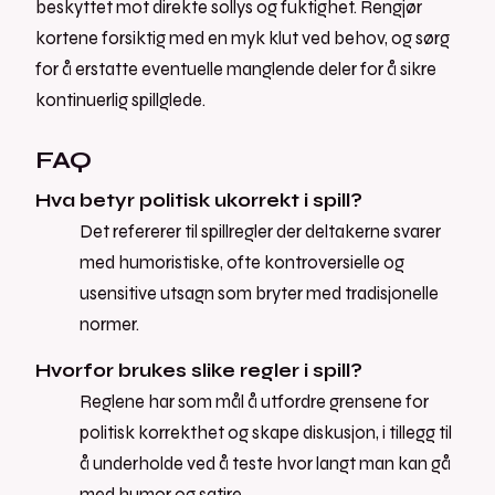
beskyttet mot direkte sollys og fuktighet. Rengjør
kortene forsiktig med en myk klut ved behov, og sørg
for å erstatte eventuelle manglende deler for å sikre
kontinuerlig spillglede.
FAQ
Hva betyr politisk ukorrekt i spill?
Det refererer til spillregler der deltakerne svarer
med humoristiske, ofte kontroversielle og
usensitive utsagn som bryter med tradisjonelle
normer.
Hvorfor brukes slike regler i spill?
Reglene har som mål å utfordre grensene for
politisk korrekthet og skape diskusjon, i tillegg til
å underholde ved å teste hvor langt man kan gå
med humor og satire.