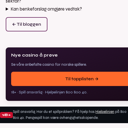
sektor?
Kan benkeforslag omgjøre vedtak?
← Til bloggen
Nye casino å prøve
Se våre anbefalte casino for norske spillere.
Til topplisten →
18+ · Spill ansvarlig · Hjelpelinjen 800 800 40.
Spill ansvarlig. Har du et spillproblem? Få hjelp hos
Hjelpelinjen
på 800
18+
800 40. Pengespill kan være avhengighetsskapende.