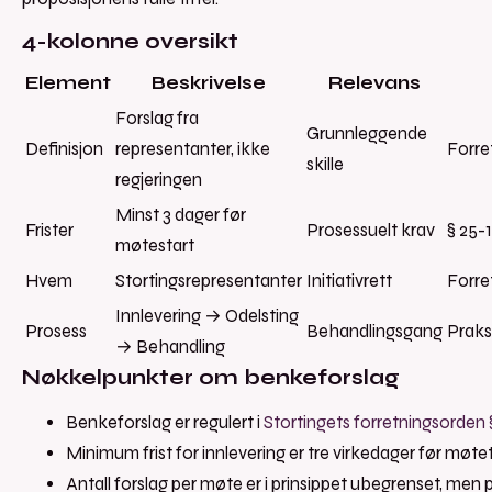
4-kolonne oversikt
Element
Beskrivelse
Relevans
Forslag fra
Grunnleggende
Definisjon
representanter, ikke
Forre
skille
regjeringen
Minst 3 dager før
Frister
Prosessuelt krav
§ 25-1
møtestart
Hvem
Stortingsrepresentanter
Initiativrett
Forre
Innlevering → Odelsting
Prosess
Behandlingsgang
Praks
→ Behandling
Nøkkelpunkter om benkeforslag
Benkeforslag er regulert i
Stortingets forretningsorden 
Minimum frist for innlevering er tre virkedager før møte
Antall forslag per møte er i prinsippet ubegrenset, men p