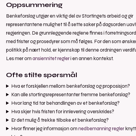
Oppsummering
Benkeforslag utgjør en viktig del av Stortingets arbeid og gir
representantene mulighet til å sette saker på dagsorden uav
regjeringen. De grunnleggende reglene finnes i forretningsord
med frister og prosedyrer som må følges. For den som ønsker
politikk på nært hold, er kjennskap til denne ordningen verdif
Les mer om
ansiennitet regler
i en annen kontekst.
Ofte stilte spørsmål
Hva er forskjellen mellom benkeforslag og proposisjon?
Kan alle stortingsrepresentanter fremme benkeforslag?
Hvor lang tid tar behandlingen av et benkeforslag?
Hva skjer hvis fristen for innlevering overskrides?
Er det mulig å trekke tilbake et benkeforslag?
Hvor finner jeg informasjon om
nedbemanning regler
knytte