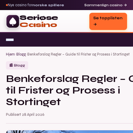
Nye casino for
norske spillere
Sammenlign casino →
Seriøse
Se topplisten
Casino
→
Hjem
›
Blogg
›
Benkeforslag Regler – Guide til Frister og Prosess i Stortinget
📰 Blogg
Benkeforslag Regler – 
til Frister og Prosess i
Stortinget
Publisert 28 April 2026