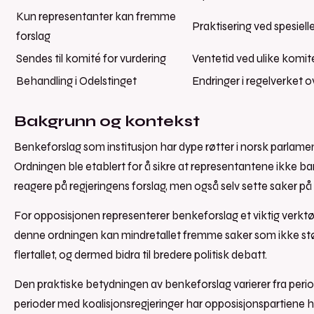
Kun representanter kan fremme
Praktisering ved spesiel
forslag
Sendes til komité for vurdering
Ventetid ved ulike komi
Behandling i Odelstinget
Endringer i regelverket ov
Bakgrunn og kontekst
Benkeforslag som institusjon har dype røtter i norsk parlament
Ordningen ble etablert for å sikre at representantene ikke b
reagere på regjeringens forslag, men også selv sette saker p
For opposisjonen representerer benkeforslag et viktig verk
denne ordningen kan mindretallet fremme saker som ikke st
flertallet, og dermed bidra til bredere politisk debatt.
Den praktiske betydningen av benkeforslag varierer fra periode
perioder med koalisjonsregjeringer har opposisjonspartiene hi