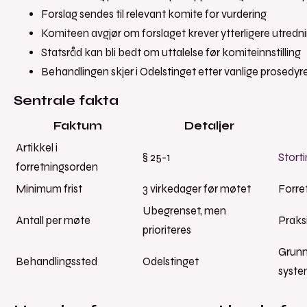
Forslag sendes til relevant komite for vurdering
Komiteen avgjør om forslaget krever ytterligere utredn
Statsråd kan bli bedt om uttalelse før komiteinnstilling
Behandlingen skjer i Odelstinget etter vanlige prosedyr
Sentrale fakta
Faktum
Detaljer
Artikkel i
§ 25-1
Stort
forretningsorden
Minimum frist
3 virkedager før møtet
Forre
Ubegrenset, men
Antall per møte
Praks
prioriteres
Grunn
Behandlingssted
Odelstinget
syst