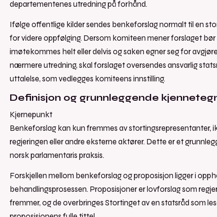
departementenes utredning på forhånd.
Ifølge offentlige kilder sendes benkeforslag normalt til en st
for videre oppfølging. Dersom komiteen mener forslaget bør
imøtekommes helt eller delvis og saken egner seg for avgjøre
nærmere utredning, skal forslaget oversendes ansvarlig stats
uttalelse, som vedlegges komiteens innstilling.
Definisjon og grunnleggende kjenneteg
Kjernepunkt
Benkeforslag kan kun fremmes av stortingsrepresentanter, i
regjeringen eller andre eksterne aktører. Dette er et grunnlegg
norsk parlamentaris praksis.
Forskjellen mellom benkeforslag og proposisjon ligger i opp
behandlingsprosessen. Proposisjoner er lovforslag som regje
fremmer, og de overbringes Stortinget av en statsråd som le
proposisjonens fulle tittel.