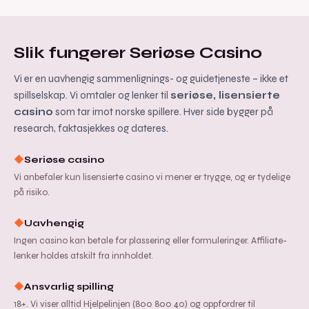
Slik fungerer Seriøse Casino
Vi er en uavhengig sammenlignings- og guidetjeneste – ikke et
spillselskap. Vi omtaler og lenker til
seriøse, lisensierte
casino
som tar imot norske spillere. Hver side bygger på
research, faktasjekkes og dateres.
◆
Seriøse casino
Vi anbefaler kun lisensierte casino vi mener er trygge, og er tydelige
på risiko.
◆
Uavhengig
Ingen casino kan betale for plassering eller formuleringer. Affiliate-
lenker holdes atskilt fra innholdet.
◆
Ansvarlig spilling
18+. Vi viser alltid Hjelpelinjen (800 800 40) og oppfordrer til