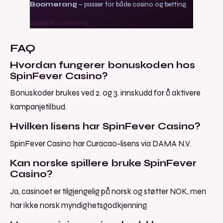
Boomerang
– passer for både casino og betting.
Besøk Boomerang
FAQ
Hvordan fungerer bonuskoden hos
SpinFever Casino?
Bonuskoder brukes ved 2. og 3. innskudd for å aktivere
kampanjetilbud.
Hvilken lisens har SpinFever Casino?
SpinFever Casino har Curacao-lisens via DAMA N.V.
Kan norske spillere bruke SpinFever
Casino?
Ja, casinoet er tilgjengelig på norsk og støtter NOK, men
har ikke norsk myndighetsgodkjenning.