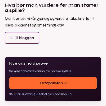
Hva bør man vurdere før man starter
å spille?
Man bør lese vilkår grundig og vurdere risiko knyttet til
lisens, sikkerhet og omsetningskrav.
← Til bloggen
Nye casino å prøve
Se våre anbefalte casino for norske spillere.
Til topplisten →
18+ · Spill ansvarlig · Hjelpelinjen 800 800 40.