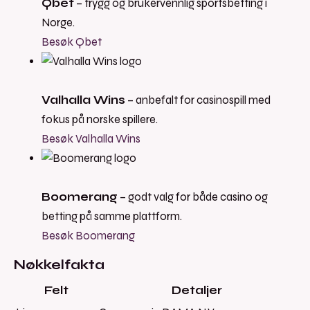
Qbet
– trygg og brukervennlig sportsbetting i
Norge.
Besøk Qbet
Valhalla Wins
– anbefalt for casinospill med
fokus på norske spillere.
Besøk Valhalla Wins
Boomerang
– godt valg for både casino og
betting på samme plattform.
Besøk Boomerang
Nøkkelfakta
Felt
Detaljer