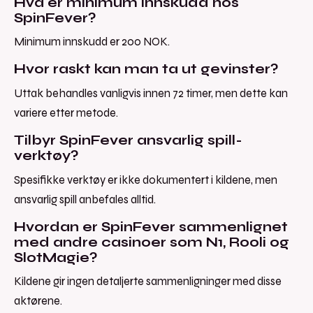
Hva er minimum innskudd hos
SpinFever?
Minimum innskudd er 200 NOK.
Hvor raskt kan man ta ut gevinster?
Uttak behandles vanligvis innen 72 timer, men dette kan
variere etter metode.
Tilbyr SpinFever ansvarlig spill-
verktøy?
Spesifikke verktøy er ikke dokumentert i kildene, men
ansvarlig spill anbefales alltid.
Hvordan er SpinFever sammenlignet
med andre casinoer som N1, Rooli og
SlotMagie?
Kildene gir ingen detaljerte sammenligninger med disse
aktørene.