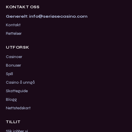
KONTAKT OSS
Generelt: info@seriøsecasino.com
Kontakt
Rettelser
UTFORSK
Casinoer
Bonuser
Spill
Casino å unngå
Skatteguide
Blogg
Nettstedskart
TILLIT
Slik jobber vi