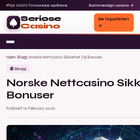
Nye casino for
norske spillere
Sammenlign casino →
Seriøse
Se topplisten
Casino
→
Hjem
›
Blogg
›
Norske Nettcasino Sikkerhet Og Bonuser
📰 Blogg
Norske Nettcasino Sik
Bonuser
Publisert 10 February 2026