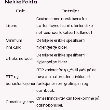
Nøkkelfakta
Felt
Detaljer
Casinoer med norsk lisens fra
Lisens
Lotteritilsynet samt utenlandske
nettcasinoer lokalisert i utlandet.
Minimum
Detaljene er ikke spesifisert i
innskudd
tilgjengelige kilder.
Detaljene er ikke spesifisert i
Uttaksmetoder
tilgjengelige kilder.
RTP varierer fra 97,7% til 99% på de
RTP og
høyeste automatene, inkludert
bonusfunksjoner
funksjoner som gratisspinn og
cashback.
Omsetningskrav kan forekomme på
Omsetningskrav
casinobonuser.