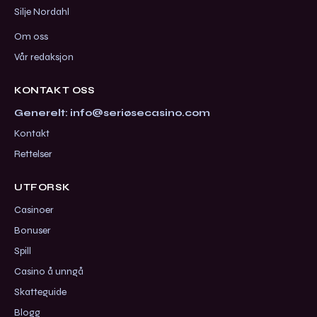
Silje Nordahl
Om oss
Vår redaksjon
KONTAKT OSS
Generelt: info@seriøsecasino.com
Kontakt
Rettelser
UTFORSK
Casinoer
Bonuser
Spill
Casino å unngå
Skatteguide
Blogg