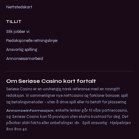
Nettstedskart
TILLIT
Slik jobber vi
Redaksjonelle retningslinjer
Ansvarlig spilling
Annonsesamarbeid
Om Seriøse Casino kort fortalt
Seriøse Casino er en uavhengig norsk referanse med en navngitt
redaksjon. Vi sammenligner nye nettcasino og forklarer bonuser, spill
og betalingsmetoder – uten å drive spill eller ta betalt for plassering.
Annonseinformasjon:
enkelte lenker går til våre partnercasino,
og Seriøse Casino kan få provisjon uten ekstra kostnad for deg. Det
påvirker aldri fakta eller anbefalinger. 18+ · Spill ansvarlig · Hjelpelinjen
800 800 40.