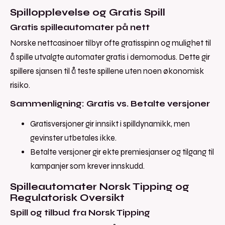
Spillopplevelse og Gratis Spill
Gratis spilleautomater på nett
Norske nettcasinoer tilbyr ofte gratisspinn og mulighet til
å spille utvalgte automater gratis i demomodus. Dette gir
spillere sjansen til å teste spillene uten noen økonomisk
risiko.
Sammenligning: Gratis vs. Betalte versjoner
Gratisversjoner gir innsikt i spilldynamikk, men
gevinster utbetales ikke.
Betalte versjoner gir ekte premiesjanser og tilgang til
kampanjer som krever innskudd.
Spilleautomater Norsk Tipping og
Regulatorisk Oversikt
Spill og tilbud fra Norsk Tipping