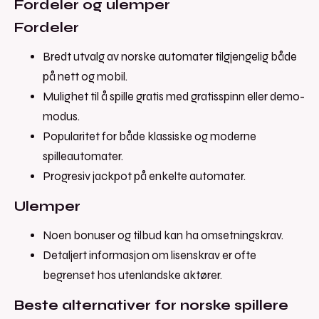
Fordeler og ulemper
Fordeler
Bredt utvalg av norske automater tilgjengelig både
på nett og mobil.
Mulighet til å spille gratis med gratisspinn eller demo-
modus.
Popularitet for både klassiske og moderne
spilleautomater.
Progresiv jackpot på enkelte automater.
Ulemper
Noen bonuser og tilbud kan ha omsetningskrav.
Detaljert informasjon om lisenskrav er ofte
begrenset hos utenlandske aktører.
Beste alternativer for norske spillere