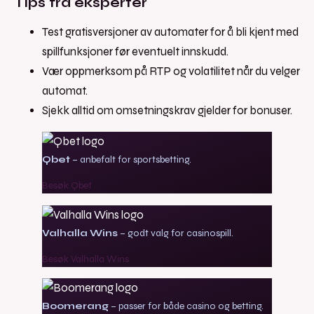
Tips fra eksperter
Test gratisversjoner av automater for å bli kjent med
spillfunksjoner før eventuelt innskudd.
Vær oppmerksom på RTP og volatilitet når du velger
automat.
Sjekk alltid om omsetningskrav gjelder for bonuser.
Qbet
– anbefalt for sportsbetting.
Besøk Qbet
Valhalla Wins
– godt valg for casinospill.
Besøk Valhalla Wins
Boomerang
– passer for både casino og betting.