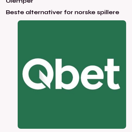
Ulemper
Beste alternativer for norske spillere