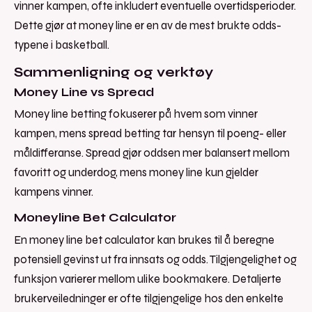
vinner kampen, ofte inkludert eventuelle overtidsperioder.
Dette gjør at money line er en av de mest brukte odds-
typene i basketball.
Sammenligning og verktøy
Money Line vs Spread
Money line betting fokuserer på hvem som vinner
kampen, mens spread betting tar hensyn til poeng- eller
måldifferanse. Spread gjør oddsen mer balansert mellom
favoritt og underdog, mens money line kun gjelder
kampens vinner.
Moneyline Bet Calculator
En money line bet calculator kan brukes til å beregne
potensiell gevinst ut fra innsats og odds. Tilgjengelighet og
funksjon varierer mellom ulike bookmakere. Detaljerte
brukerveiledninger er ofte tilgjengelige hos den enkelte