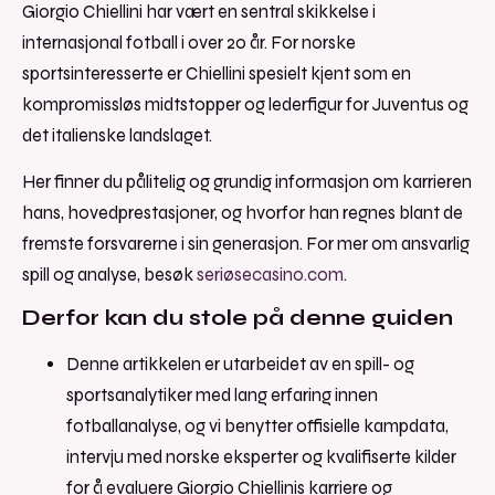
Giorgio Chiellini har vært en sentral skikkelse i
internasjonal fotball i over 20 år. For norske
sportsinteresserte er Chiellini spesielt kjent som en
kompromissløs midtstopper og lederfigur for Juventus og
det italienske landslaget.
Her finner du pålitelig og grundig informasjon om karrieren
hans, hovedprestasjoner, og hvorfor han regnes blant de
fremste forsvarerne i sin generasjon. For mer om ansvarlig
spill og analyse, besøk
seriøsecasino.com
.
Derfor kan du stole på denne guiden
Denne artikkelen er utarbeidet av en spill- og
sportsanalytiker med lang erfaring innen
fotballanalyse, og vi benytter offisielle kampdata,
intervju med norske eksperter og kvalifiserte kilder
for å evaluere Giorgio Chiellinis karriere og