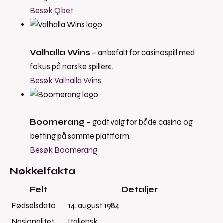
Besøk Qbet
Valhalla Wins
– anbefalt for casinospill med
fokus på norske spillere.
Besøk Valhalla Wins
Boomerang
– godt valg for både casino og
betting på samme plattform.
Besøk Boomerang
Nøkkelfakta
Felt
Detaljer
Fødselsdato
14. august 1984
Nasjonalitet
Italiensk