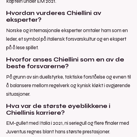
kaptein under EM 2021.
Hvordan vurderes Chiellini av
eksperter?
Norske og internasjonale eksperter omtaler ham som en
leder, et symbol på italiensk forsvarskultur og en ekspert
på å lese spillet.
Hvorfor anses Chiellini som en av de
beste forsvarerne?
På grunn av sin duellstyrke, taktiske forståelse og evnen til
å balansere mellom regelverk og kynisk kløkt i avgjørende
situasjoner.
Hva var de største øyeblikkene i
Chiellinis karriere?
EM-gullet med Italia i 2021, ni seriegull og flere finaler med
Juventus regnes blant hans største prestasjoner.