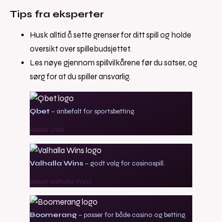
Tips fra eksperter
Husk alltid å sette grenser for ditt spill og holde
oversikt over spillebudsjettet.
Les nøye gjennom spillvilkårene før du satser, og
sørg for at du spiller ansvarlig.
Qbet
– anbefalt for sportsbetting.
Besøk Qbet
Valhalla Wins
– godt valg for casinospill.
Besøk Valhalla Wins
Boomerang
– passer for både casino og betting.