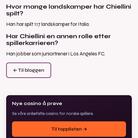
Hvor mange landskamper har Chiellini
spilt?
Han har spilt 117 landskamper for Italia.
Har Chiellini en annen rolle etter
spillerkarrieren?
Han jobber som juniortrener i Los Angeles FC.
← Til bloggen
Nye casino å prøve
Se våre anbefalte casino for norske spillere.
Til topplisten →