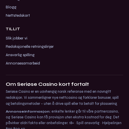
Blogg
Nettstedskart
TILLIT
Slik jobber vi
Redaksjonelle retningslinjer
Ansvarlig spilling
Annonsesamarbeid
Om Seriøse Casino kort fortalt
Seriøse Casino er en uavhengig norsk referanse med en navngitt
redaksjon. Vi sammenligner nye nettcasino og forklarer bonuser, spill
og betalingsmetoder – uten å drive spill eller ta betalt for plassering.
Annonseinformasjon:
enkelte lenker går til våre partnercasino,
og Seriøse Casino kan få provisjon uten ekstra kostnad for deg. Det
påvirker aldri fakta eller anbefalinger. 18+ · Spill ansvarlig · Hjelpelinjen
800 800 40.