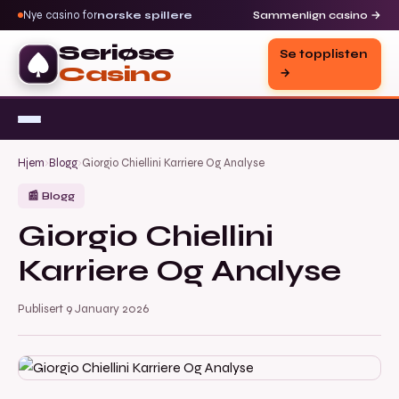
Nye casino for
norske spillere
Sammenlign casino →
Seriøse
Se topplisten
Casino
→
Hjem
›
Blogg
›
Giorgio Chiellini Karriere Og Analyse
📰 Blogg
Giorgio Chiellini
Karriere Og Analyse
Publisert 9 January 2026