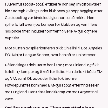
I Juventus (2005–2021) etablerte han seg i midtforsvaret,
ble strategisk viktig under klubbens gjenoppbygging etter
Calciopoli og var bindeledd gjennom en årrekke. Han
spilte totalt over 500 kamper for klubben og vant flere
nasjonale titler, inkludert omtrent 9 Serie A-gull og flere
cuptitler.
Mot slutten av spillerkarrieren gikk Chiellini til Los Angeles
FC i Major League Soccer, hvor han nå er juniortrener.
På landslaget debuterte han i 2004 mot Finland, og fikk
totalt 117 kamper og 8 mål for Italia. Han deltok i både EM
og VM, samt OL 2004 der Italia tok bronse.
Høydepunktet kom med EM-gull i 2021 etter finaleseier
mot England. Hans siste landskamp var mot Argentina i
2022.