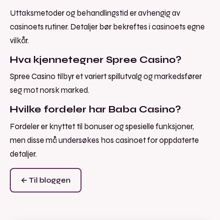
Uttaksmetoder og behandlingstid er avhengig av
casinoets rutiner. Detaljer bør bekreftes i casinoets egne
vilkår.
Hva kjennetegner Spree Casino?
Spree Casino tilbyr et variert spillutvalg og markedsfører
seg mot norsk marked.
Hvilke fordeler har Baba Casino?
Fordeler er knyttet til bonuser og spesielle funksjoner,
men disse må undersøkes hos casinoet for oppdaterte
detaljer.
← Til bloggen