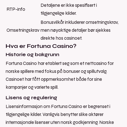
Detaljene er ikke spesifisert i
RTP-info
tilgjengelige kilder.
Bonusvilkår inkluderer omsetningskrav,
Omsetningskrav
men nøyaktige detaljer bør sjekkes
direkte hos casinoet.
Hva er Fortuna Casino?
Historie og bakgrunn
Fortuna Casino har etablert seg som et nettcasino for
norske spillere med fokus på bonuser og spillutvalg.
Casinoet har fått oppmerksomhet både for sine
kampanjer og varierte spill.
Lisens og regulering
Lisensinformasjon om Fortuna Casino er begrenset i
tilgjengelige kilder. Vanligvis benytter slike aktører
internasjonale lisenser uten norsk godkjenning. Norske