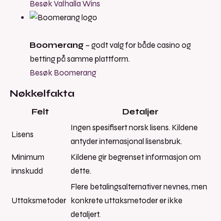
Besøk Valhalla Wins
Boomerang
– godt valg for både casino og
betting på samme plattform.
Besøk Boomerang
Nøkkelfakta
Felt
Detaljer
Ingen spesifisert norsk lisens. Kildene
Lisens
antyder internasjonal lisensbruk.
Minimum
Kildene gir begrenset informasjon om
innskudd
dette.
Flere betalingsalternativer nevnes, men
Uttaksmetoder
konkrete uttaksmetoder er ikke
detaljert.