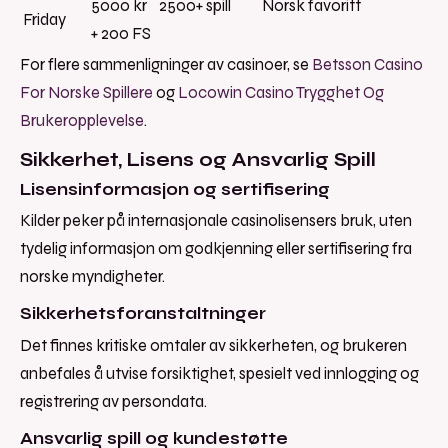
5000 kr
2500+ spill
Norsk favoritt
Friday
+ 200 FS
For flere sammenligninger av casinoer, se
Betsson Casino
For Norske Spillere
og
Locowin Casino Trygghet Og
Brukeropplevelse
.
Sikkerhet, Lisens og Ansvarlig Spill
Lisensinformasjon og sertifisering
Kilder peker på internasjonale casinolisensers bruk, uten
tydelig informasjon om godkjenning eller sertifisering fra
norske myndigheter.
Sikkerhetsforanstaltninger
Det finnes kritiske omtaler av sikkerheten, og brukeren
anbefales å utvise forsiktighet, spesielt ved innlogging og
registrering av persondata.
Ansvarlig spill og kundestøtte