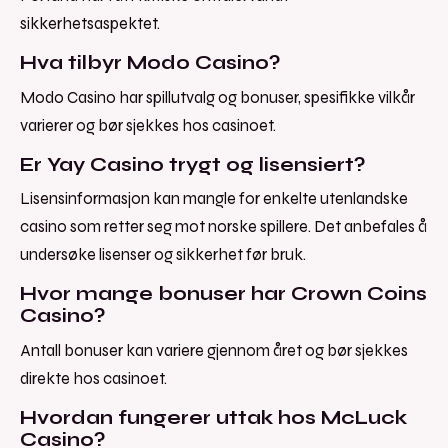
sikkerhetsaspektet.
Hva tilbyr Modo Casino?
Modo Casino har spillutvalg og bonuser, spesifikke vilkår
varierer og bør sjekkes hos casinoet.
Er Yay Casino trygt og lisensiert?
Lisensinformasjon kan mangle for enkelte utenlandske
casino som retter seg mot norske spillere. Det anbefales å
undersøke lisenser og sikkerhet før bruk.
Hvor mange bonuser har Crown Coins
Casino?
Antall bonuser kan variere gjennom året og bør sjekkes
direkte hos casinoet.
Hvordan fungerer uttak hos McLuck
Casino?