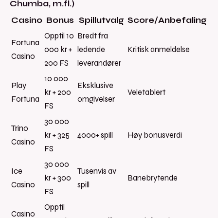
Chumba, m.fl.)
Casino
Bonus
Spillutvalg
Score/Anbefaling
Opptil 10
Bredt fra
Fortuna
000 kr +
ledende
Kritisk anmeldelse
Casino
200 FS
leverandører
10 000
Play
Eksklusive
kr + 200
Veletablert
Fortuna
omgivelser
FS
30 000
Trino
kr + 325
4000+ spill
Høy bonusverdi
Casino
FS
30 000
Ice
Tusenvis av
kr + 300
Banebrytende
Casino
spill
FS
Opptil
Casino