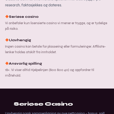
research, faktasjekkes og dateres.
◆
Seriøse casino
Vi anbefaler kun lisensierte casino vi mener er trygge, og er tydelige
på risiko.
◆
Uavhengig
Ingen casino kan betale for plassering eller formuleringer. Affiliate-
lenker holdes atskilt fra innholdet.
◆
Ansvarlig spilling
18+. Vi viser alltid Hjelpelinjen (800 800 40) og oppfordrer til
måtehold.
Seriøse Casino
Uavhengig norsk sammenligning av nye nettcasino – bonus, spill,