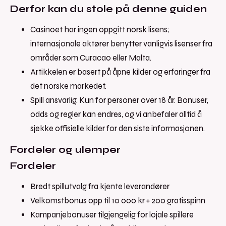
Derfor kan du stole på denne guiden
Casinoet har ingen oppgitt norsk lisens;
internasjonale aktører benytter vanligvis lisenser fra
områder som Curacao eller Malta.
Artikkelen er basert på åpne kilder og erfaringer fra
det norske markedet.
Spill ansvarlig. Kun for personer over 18 år. Bonuser,
odds og regler kan endres, og vi anbefaler alltid å
sjekke offisielle kilder for den siste informasjonen.
Fordeler og ulemper
Fordeler
Bredt spillutvalg fra kjente leverandører
Velkomstbonus opp til 10 000 kr + 200 gratisspinn
Kampanjebonuser tilgjengelig for lojale spillere