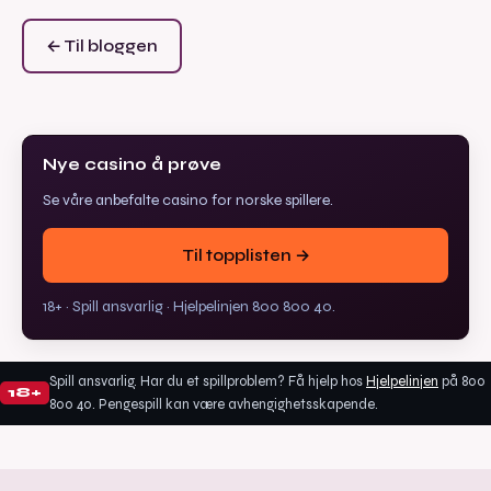
← Til bloggen
Nye casino å prøve
Se våre anbefalte casino for norske spillere.
Til topplisten →
18+ · Spill ansvarlig · Hjelpelinjen 800 800 40.
Spill ansvarlig. Har du et spillproblem? Få hjelp hos
Hjelpelinjen
på 800
18+
800 40. Pengespill kan være avhengighetsskapende.