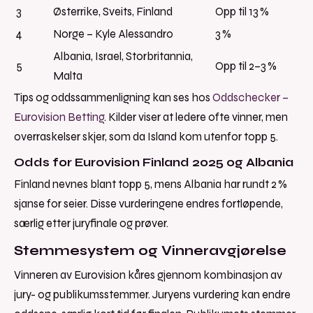
3
Østerrike, Sveits, Finland
Opp til 13 %
4
Norge – Kyle Alessandro
3 %
Albania, Israel, Storbritannia,
5
Opp til 2–3 %
Malta
Tips og oddssammenligning kan ses hos
Oddschecker –
Eurovision Betting
. Kilder viser at ledere ofte vinner, men
overraskelser skjer, som da Island kom utenfor topp 5.
Odds for Eurovision Finland 2025 og Albania
Finland nevnes blant topp 5, mens Albania har rundt 2 %
sjanse for seier. Disse vurderingene endres fortløpende,
særlig etter juryfinale og prøver.
Stemmesystem og Vinneravgjørelse
Vinneren av Eurovision kåres gjennom kombinasjon av
jury- og publikumsstemmer. Juryens vurdering kan endre