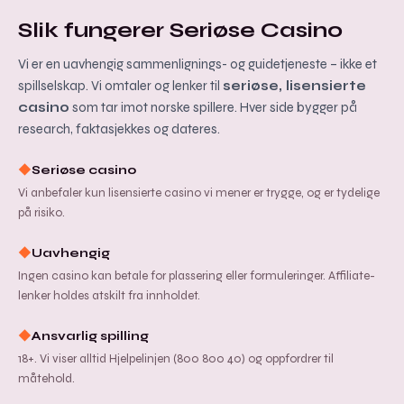
Slik fungerer Seriøse Casino
Vi er en uavhengig sammenlignings- og guidetjeneste – ikke et
spillselskap. Vi omtaler og lenker til
seriøse, lisensierte
casino
som tar imot norske spillere. Hver side bygger på
research, faktasjekkes og dateres.
◆
Seriøse casino
Vi anbefaler kun lisensierte casino vi mener er trygge, og er tydelige
på risiko.
◆
Uavhengig
Ingen casino kan betale for plassering eller formuleringer. Affiliate-
lenker holdes atskilt fra innholdet.
◆
Ansvarlig spilling
18+. Vi viser alltid Hjelpelinjen (800 800 40) og oppfordrer til
måtehold.