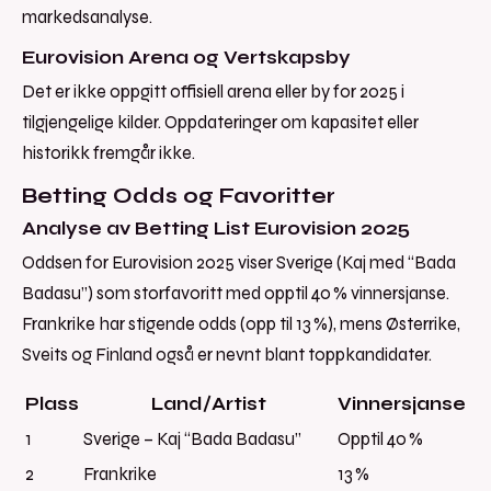
markedsanalyse.
Eurovision Arena og Vertskapsby
Det er ikke oppgitt offisiell arena eller by for 2025 i
tilgjengelige kilder. Oppdateringer om kapasitet eller
historikk fremgår ikke.
Betting Odds og Favoritter
Analyse av Betting List Eurovision 2025
Oddsen for Eurovision 2025 viser Sverige (Kaj med “Bada
Badasu”) som storfavoritt med opptil 40 % vinnersjanse.
Frankrike har stigende odds (opp til 13 %), mens Østerrike,
Sveits og Finland også er nevnt blant toppkandidater.
Plass
Land/Artist
Vinnersjanse
1
Sverige – Kaj “Bada Badasu”
Opptil 40 %
2
Frankrike
13 %