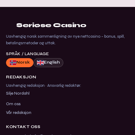
Seriøse Casino
Uavhengig norsk sammenligning av nye nettcasino – bonus, spill,
betalingsmetoder og uttak.
SPRÅK / LANGUAGE
Norsk
English
REDAKSJON
Uavhengig redaksjon · Ansvarlig redaktør:
Silje Nordahl
Om oss
Vår redaksjon
KONTAKT OSS