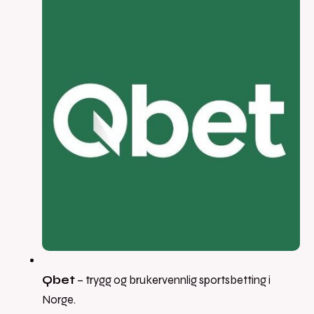
Qbet
– trygg og brukervennlig sportsbetting i
Norge.