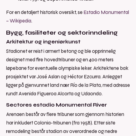
For en detaljert historisk oversikt, se
Estadio Monumental
– Wikipedia
.
Bygg, fasiliteter og sektorinndeling
Arkitektur og ingeniørkunst
Stadionet er reist i armert betong og ble opprinnelig
designet med fire hovedtribuner og en 400 meters
løpebane for eventuelle olympiske leker. Arkitektene bak
prosjektet var José Aslan og Héctor Ezcurra. Anlegget
ligger på gjenvunnet land nær Río de la Plata, med adresse
rundt Avenida Figueroa Alcorta og Udaondo.
Sectores estadio Monumental River
Arenaen består av flere tribuner som gjennom historien
har inkludert Colonia-tribunen (fra 1958). Etter siste
remodeling består stadion av overordnede og nedre