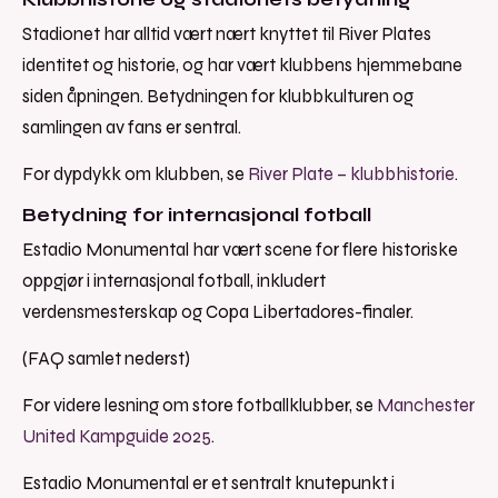
Stadionet har alltid vært nært knyttet til River Plates
identitet og historie, og har vært klubbens hjemmebane
siden åpningen. Betydningen for klubbkulturen og
samlingen av fans er sentral.
For dypdykk om klubben, se
River Plate – klubbhistorie
.
Betydning for internasjonal fotball
Estadio Monumental har vært scene for flere historiske
oppgjør i internasjonal fotball, inkludert
verdensmesterskap og Copa Libertadores-finaler.
(FAQ samlet nederst)
For videre lesning om store fotballklubber, se
Manchester
United Kampguide 2025
.
Estadio Monumental er et sentralt knutepunkt i