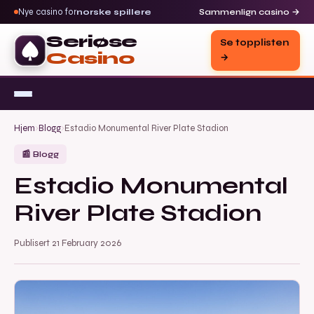
Nye casino for
norske spillere
Sammenlign casino →
Seriøse
Se topplisten
Casino
→
Hjem
›
Blogg
›
Estadio Monumental River Plate Stadion
📰 Blogg
Estadio Monumental
River Plate Stadion
Publisert 21 February 2026