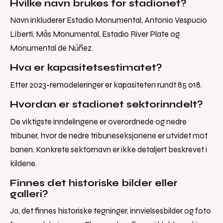
Hvilke navn brukes for stadionet?
Navn inkluderer Estadio Monumental, Antonio Vespucio
Liberti, Mâs Monumental, Estadio River Plate og
Monumental de Núñez.
Hva er kapasitetsestimatet?
Etter 2023-remodeleringer er kapasiteten rundt 85 018.
Hvordan er stadionet sektorinndelt?
De viktigste inndelingene er overordnede og nedre
tribuner, hvor de nedre tribuneseksjonene er utvidet mot
banen. Konkrete sektornavn er ikke detaljert beskrevet i
kildene.
Finnes det historiske bilder eller
galleri?
Ja, det finnes historiske tegninger, innvielsesbilder og foto