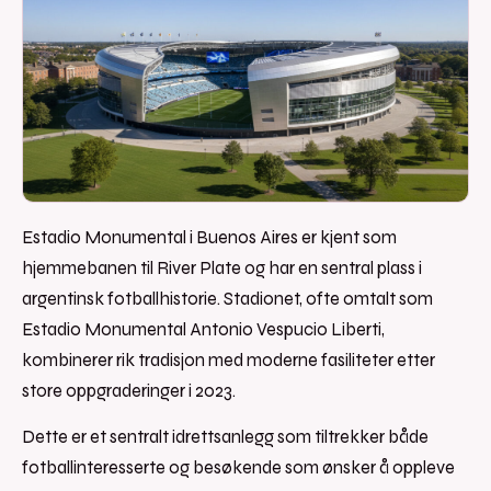
Estadio Monumental i Buenos Aires er kjent som
hjemmebanen til River Plate og har en sentral plass i
argentinsk fotballhistorie. Stadionet, ofte omtalt som
Estadio Monumental Antonio Vespucio Liberti,
kombinerer rik tradisjon med moderne fasiliteter etter
store oppgraderinger i 2023.
Dette er et sentralt idrettsanlegg som tiltrekker både
fotballinteresserte og besøkende som ønsker å oppleve