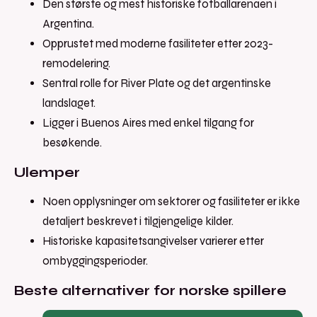
Den største og mest historiske fotballarenaen i
Argentina.
Opprustet med moderne fasiliteter etter 2023-
remodelering.
Sentral rolle for River Plate og det argentinske
landslaget.
Ligger i Buenos Aires med enkel tilgang for
besøkende.
Ulemper
Noen opplysninger om sektorer og fasiliteter er ikke
detaljert beskrevet i tilgjengelige kilder.
Historiske kapasitetsangivelser varierer etter
ombyggingsperioder.
Beste alternativer for norske spillere