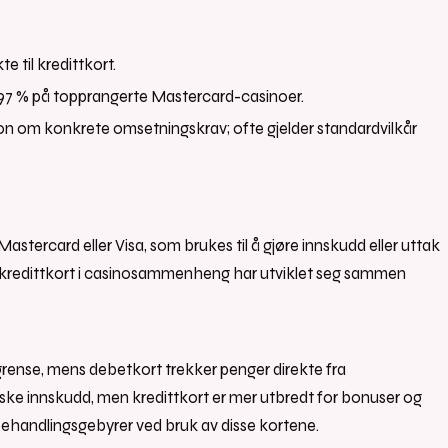
te til kredittkort.
il 97 % på topprangerte Mastercard-casinoer.
on om konkrete omsetningskrav; ofte gjelder standardvilkår
 Mastercard eller Visa, som brukes til å gjøre innskudd eller uttak
av kredittkort i casinosammenheng har utviklet seg sammen
grense, mens debetkort trekker penger direkte fra
ske innskudd, men kredittkort er mer utbredt for bonuser og
behandlingsgebyrer ved bruk av disse kortene.