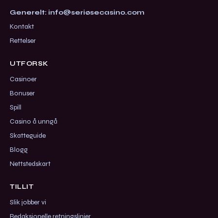
Generelt: info@seriøsecasino.com
Kontakt
Rettelser
UTFORSK
Casinoer
Bonuser
Spill
Casino å unngå
Skatteguide
Blogg
Nettstedskart
TILLIT
Slik jobber vi
Redaksjonelle retningslinjer