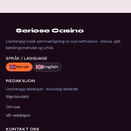
Seriøse Casino
Uavhengig norsk sammenligning av nye nettcasino – bonus, spill,
betalingsmetoder og uttak.
SPRÅK / LANGUAGE
Norsk
English
REDAKSJON
Uavhengig redaksjon · Ansvarlig redaktør:
Silje Nordahl
Om oss
Vår redaksjon
KONTAKT OSS