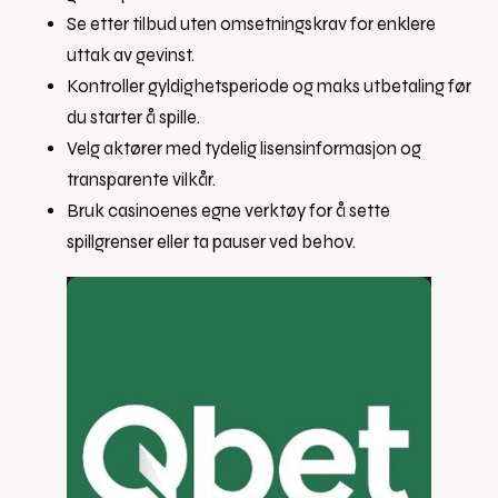
Se etter tilbud uten omsetningskrav for enklere
uttak av gevinst.
Kontroller gyldighetsperiode og maks utbetaling før
du starter å spille.
Velg aktører med tydelig lisensinformasjon og
transparente vilkår.
Bruk casinoenes egne verktøy for å sette
spillgrenser eller ta pauser ved behov.