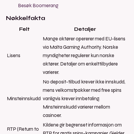
Besøk Boomerang
Nøkkelfakta
Felt
Detaljer
Mange aktører opererer med EU-lisens
via Malta Gaming Authority. Norske
Lisens
myndigheter regulerer kun norske
aktører. Detaljer om enkelttilbydere
varierer.
No deposit-tilbud krever ikke innskudd,
mens velkomstpakker med free spins
Minsteinnskudd
vanligvis krever innbetaling.
Minsteinnskudd varierer mellom
casinoer.
Kildene gir begrenset informasjon om
RTP (Return to
RTP for gratis spins-kampanjer. Gjelder