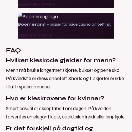
Besøk Valhalla Wins
Boomerang
– passer for både casino og betting.
Besøk Boomerang
FAQ
Hvilken kleskode gjelder for menn?
Menn må bruke langermet skjorte, bukser og pene sko.
På kveldstid er dress anbefalt. Shorts og t-skjorter er ikke
tillatt i spillerommene.
Hva er kleskravene for kvinner?
Smart casual er akseptabelt om dagen. På kvelden
forventes en elegant kjole, cocktailantrekk eller langkjole.
Er det forskjell på dagtid og