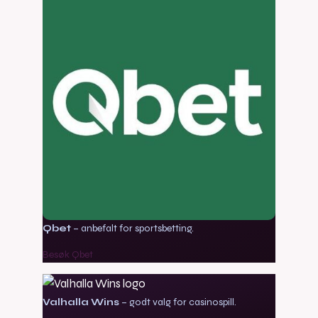
Qbet
– anbefalt for sportsbetting.
Besøk Qbet
Valhalla Wins
– godt valg for casinospill.