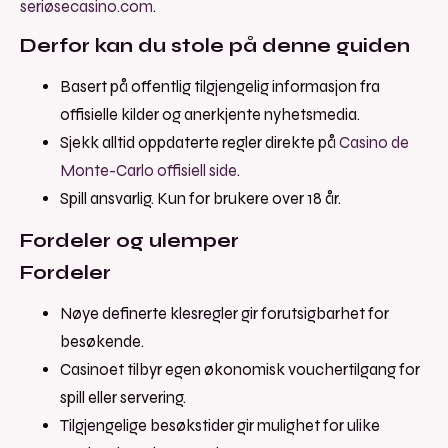
seriøsecasino.com
.
Derfor kan du stole på denne guiden
Basert på offentlig tilgjengelig informasjon fra
offisielle kilder og anerkjente nyhetsmedia.
Sjekk alltid oppdaterte regler direkte på
Casino de
Monte-Carlo offisiell side
.
Spill ansvarlig. Kun for brukere over 18 år.
Fordeler og ulemper
Fordeler
Nøye definerte klesregler gir forutsigbarhet for
besøkende.
Casinoet tilbyr egen økonomisk vouchertilgang for
spill eller servering.
Tilgjengelige besøkstider gir mulighet for ulike