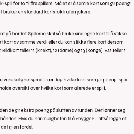
-spill for to til fire spillere. Målet er å samle kort som gir poeng:
illet bruker en standard kortstokk uten jokere.
pent på bordet. Spillerne skal så bruke sine egne kort til å stikke
t kort av samme verdi, eller du kan stikke flere kort dersom
Bildkort teller 11 (knekt), 12 (dame) og 13 (konge). Ess teller 1
e vanskelighetsgrad. Lær deg hvilke kort som gir poeng: spar
å holde oversikt over hvilke kort som allerede er spilt.
iden de gir ekstra poeng på slutten av runden. Det lønner seg
ånden. Hvis du har muligheten til å «bygge» – altså legge et
det gi en fordel.