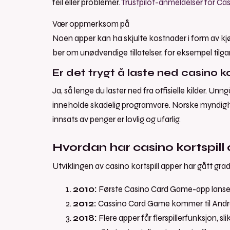
feil eller problemer.
Trustpilot-anmeldelser for Cas
Vær oppmerksom på
Noen apper kan ha skjulte kostnader i form av kjø
ber om unødvendige tillatelser, for eksempel tilg
Er det trygt å laste ned casino ko
Ja, så lenge du laster ned fra offisielle kilder. Un
inneholde skadelig programvare. Norske myndigh
innsats av penger er lovlig og ufarlig.
Hvordan har casino kortspill
Utviklingen av casino kortspill apper har gått grad
2010:
Første Casino Card Game-app lanser
2012:
Cassino Card Game kommer til Andr
2018:
Flere apper får flerspillerfunksjon, sl