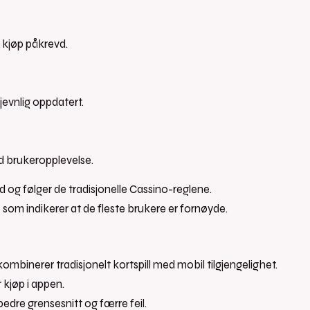
n kjøp påkrevd.
jevnlig oppdatert.
d brukeropplevelse.
ed og følger de tradisjonelle Cassino-reglene.
 som indikerer at de fleste brukere er fornøyde.
ombinerer tradisjonelt kortspill med mobil tilgjengelighet.
 kjøp i appen.
edre grensesnitt og færre feil.