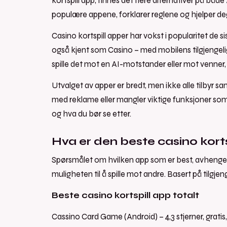
kortspill app, finnes det flere alternativer på bå
populære appene, forklarer reglene og hjelper de
Casino kortspill apper har vokst i popularitet de s
også kjent som Casino – med mobilens tilgjengelighe
spille det mot en AI-motstander eller mot venner, h
Utvalget av apper er bredt, men ikke alle tilbyr sa
med reklame eller mangler viktige funksjoner som 
og hva du bør se etter.
Hva er den beste casino kort
Spørsmålet om hvilken app som er best, avhenger av
muligheten til å spille mot andre. Basert på tilgje
Beste casino kortspill app totalt
Cassino Card Game (Android) – 4,3 stjerner, gratis