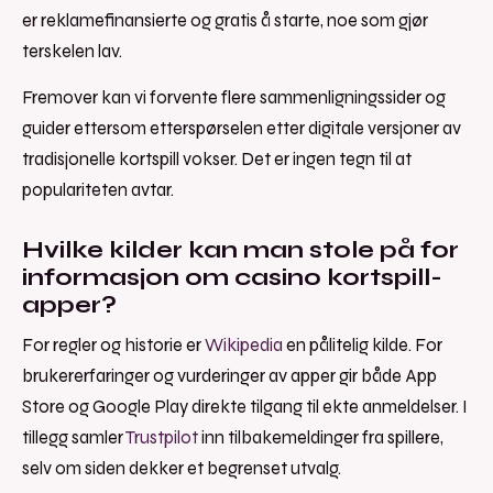
er reklamefinansierte og gratis å starte, noe som gjør
terskelen lav.
Fremover kan vi forvente flere sammenligningssider og
guider ettersom etterspørselen etter digitale versjoner av
tradisjonelle kortspill vokser. Det er ingen tegn til at
populariteten avtar.
Hvilke kilder kan man stole på for
informasjon om casino kortspill-
apper?
For regler og historie er
Wikipedia
en pålitelig kilde. For
brukererfaringer og vurderinger av apper gir både App
Store og Google Play direkte tilgang til ekte anmeldelser. I
tillegg samler
Trustpilot
inn tilbakemeldinger fra spillere,
selv om siden dekker et begrenset utvalg.