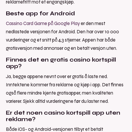
reklamefritt mot et engangskjøp.
Beste app for Android
Cassino Card Game på Google Play
er den mest
nedlastede versjonen for Android. Den har over 10 000
vurderinger og et snitt på 4,3 stjerner. Appen har både
gratisversjon med annonser og en betalt versjon uten.
Finnes det en gratis casino kortspill
app?
Ja, begge appene nevnt over er gratis å laste ned.
Inntektene kommer fra reklame og kjøp i app. Det finnes
også flere mindre kjente gratisapper, men kvaliteten
varierer. Sjekk alltid vurderingene før du laster ned.
Er det noen casino kortspill app uten
reklame?
Både iOS- og Android-versjonen tilbyr et betalt