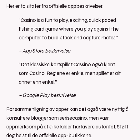
Her er to sitater fra offisielle appbeskrivelser:
“Casino is a fun to play, exciting, quick paced
fishing card game where you play against the
computer to build, stack and capture mates.”
– App Store beskrivelse
“Det klassiske kortspillet Cassino også kjent
som Casino. Reglene er enkle, men spillet er alt
annet enn enkel.”
– Google Play beskrivelse
For sammenligning av apper kan det også være nyttig å
konsultere blogger som serisecasino, men vær
oppmerksom på at slike kilder har lavere autoritet. Støtt
deg helst til de offisielle app-butikkene.