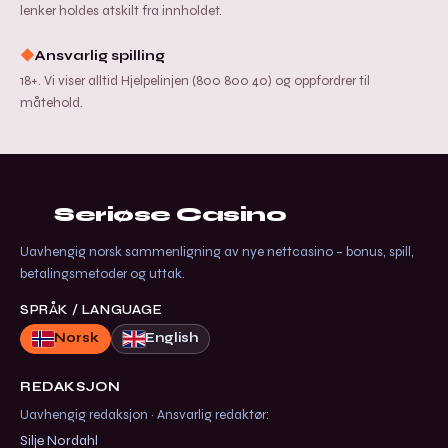
lenker holdes atskilt fra innholdet.
◆
Ansvarlig spilling
18+. Vi viser alltid Hjelpelinjen (800 800 40) og oppfordrer til
måtehold.
Seriøse Casino
Uavhengig norsk sammenligning av nye nettcasino – bonus, spill,
betalingsmetoder og uttak.
SPRÅK / LANGUAGE
Norsk
English
REDAKSJON
Uavhengig redaksjon · Ansvarlig redaktør:
Silje Nordahl