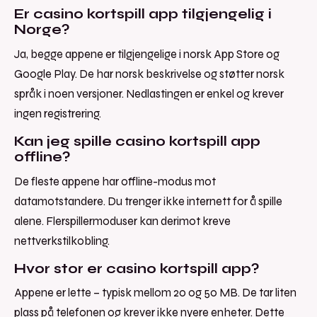
Er casino kortspill app tilgjengelig i
Norge?
Ja, begge appene er tilgjengelige i norsk App Store og
Google Play. De har norsk beskrivelse og støtter norsk
språk i noen versjoner. Nedlastingen er enkel og krever
ingen registrering.
Kan jeg spille casino kortspill app
offline?
De fleste appene har offline-modus mot
datamotstandere. Du trenger ikke internett for å spille
alene. Flerspillermoduser kan derimot kreve
nettverkstilkobling.
Hvor stor er casino kortspill app?
Appene er lette – typisk mellom 20 og 50 MB. De tar liten
plass på telefonen og krever ikke nyere enheter. Dette