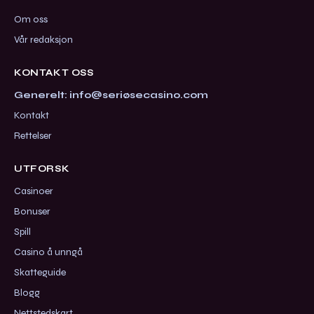
Om oss
Vår redaksjon
KONTAKT OSS
Generelt: info@seriøsecasino.com
Kontakt
Rettelser
UTFORSK
Casinoer
Bonuser
Spill
Casino å unngå
Skatteguide
Blogg
Nettstedskart