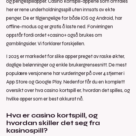
og pengespillapper. Casino kortspill-appene som omtales
her er rene underholdningsspill uten innsats av ekte
penger. De er tilgjengelige for både iOS og Android, har
offline-modus og er gratis å laste ned. Forvirringen
oppstår fordi ordet «casino» også brukes om
gamblingsider. Vi forklarer forskjellen.
I 2025 er markedet for slike apper preget av raske økter,
daglige belønninger og enkle brukergrensesnitt. De mest
populære versjonene har vurderinger på over 4 stjerner i
App Store og Google Play. Nedenfor får du en komplett
oversikt over hva casino kortspill er, hvordan det spilles, og
hvilke apper som er best akkurat nå.
Hva er casino kortspill, og
hvordan skiller det seg fra
kasinospill?