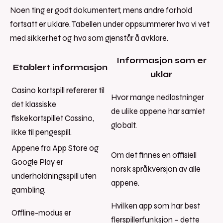
Noen ting er godt dokumentert, mens andre forhold
fortsatt er uklare. Tabellen under oppsummerer hva vi vet
med sikkerhet og hva som gjenstår å avklare.
Informasjon som er
Etablert informasjon
uklar
Casino kortspill refererer til
Hvor mange nedlastninger
det klassiske
de ulike appene har samlet
fiskekortspillet Cassino,
globalt.
ikke til pengespill.
Appene fra App Store og
Om det finnes en offisiell
Google Play er
norsk språkversjon av alle
underholdningsspill uten
appene.
gambling.
Hvilken app som har best
Offline-modus er
flerspillerfunksjon – dette