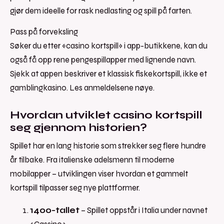
gjør dem ideelle for rask nedlasting og spill på farten.
Pass på forveksling
Søker du etter «casino kortspill» i app-butikkene, kan du
også få opp rene pengespillapper med lignende navn.
Sjekk at appen beskriver et klassisk fiskekortspill, ikke et
gamblingkasino. Les anmeldelsene nøye.
Hvordan utviklet casino kortspill
seg gjennom historien?
Spillet har en lang historie som strekker seg flere hundre
år tilbake. Fra italienske adelsmenn til moderne
mobilapper – utviklingen viser hvordan et gammelt
kortspill tilpasser seg nye plattformer.
1400-tallet
– Spillet oppstår i Italia under navnet