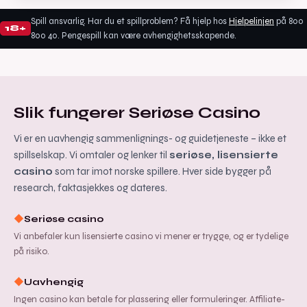
Spill ansvarlig. Har du et spillproblem? Få hjelp hos
Hjelpelinjen
på 800
18+
800 40. Pengespill kan være avhengighetsskapende.
Slik fungerer Seriøse Casino
Vi er en uavhengig sammenlignings- og guidetjeneste – ikke et
spillselskap. Vi omtaler og lenker til
seriøse, lisensierte
casino
som tar imot norske spillere. Hver side bygger på
research, faktasjekkes og dateres.
◆
Seriøse casino
Vi anbefaler kun lisensierte casino vi mener er trygge, og er tydelige
på risiko.
◆
Uavhengig
Ingen casino kan betale for plassering eller formuleringer. Affiliate-