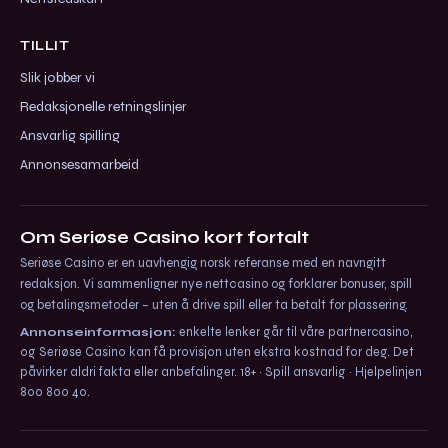
TILLIT
Slik jobber vi
Redaksjonelle retningslinjer
Ansvarlig spilling
Annonsesamarbeid
Om Seriøse Casino kort fortalt
Seriøse Casino er en uavhengig norsk referanse med en navngitt
redaksjon. Vi sammenligner nye nettcasino og forklarer bonuser, spill
og betalingsmetoder – uten å drive spill eller ta betalt for plassering.
Annonseinformasjon:
enkelte lenker går til våre partnercasino,
og Seriøse Casino kan få provisjon uten ekstra kostnad for deg. Det
påvirker aldri fakta eller anbefalinger. 18+ · Spill ansvarlig · Hjelpelinjen
800 800 40.