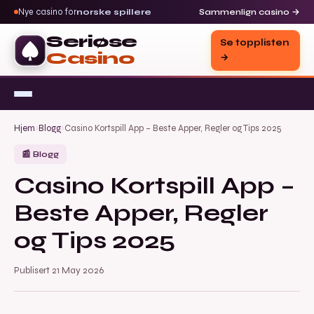
Nye casino for
norske spillere
Sammenlign casino →
Seriøse
Se topplisten
Casino
→
Hjem
›
Blogg
›
Casino Kortspill App – Beste Apper, Regler og Tips 2025
📰 Blogg
Casino Kortspill App –
Beste Apper, Regler
og Tips 2025
Publisert 21 May 2026