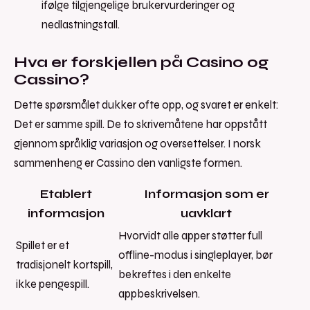
ifølge tilgjengelige brukervurderinger og
nedlastningstall.
Hva er forskjellen på Casino og
Cassino?
Dette spørsmålet dukker ofte opp, og svaret er enkelt:
Det er samme spill. De to skrivemåtene har oppstått
gjennom språklig variasjon og oversettelser. I norsk
sammenheng er Cassino den vanligste formen.
Etablert
Informasjon som er
informasjon
uavklart
Hvorvidt alle apper støtter full
Spillet er et
offline-modus i singleplayer, bør
tradisjonelt kortspill,
bekreftes i den enkelte
ikke pengespill.
appbeskrivelsen.