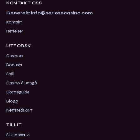
KONTAKT OSS
Generelt: info@seriøsecasino.com
Kontakt
Rettelser
UTFORSK
Casinoer
Bonuser
Spill
Casino å unngå
Skatteguide
Blogg
Nettstedskart
TILLIT
Slik jobber vi