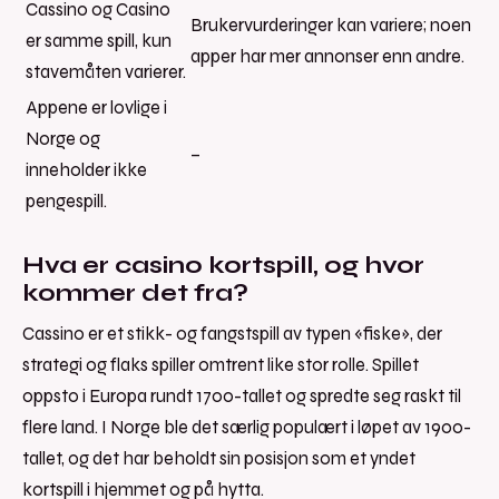
Cassino og Casino
Brukervurderinger kan variere; noen
er samme spill, kun
apper har mer annonser enn andre.
stavemåten varierer.
Appene er lovlige i
Norge og
–
inneholder ikke
pengespill.
Hva er casino kortspill, og hvor
kommer det fra?
Cassino er et stikk- og fangstspill av typen «fiske», der
strategi og flaks spiller omtrent like stor rolle. Spillet
oppsto i Europa rundt 1700-tallet og spredte seg raskt til
flere land. I Norge ble det særlig populært i løpet av 1900-
tallet, og det har beholdt sin posisjon som et yndet
kortspill i hjemmet og på hytta.