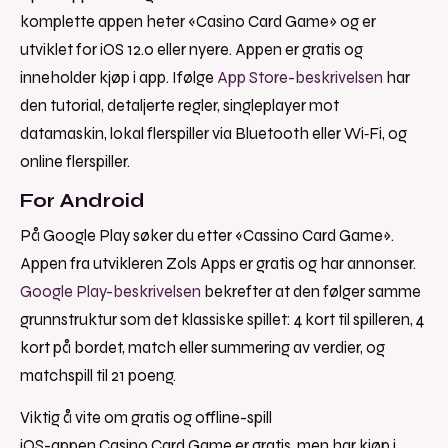
komplette appen heter «Casino Card Game» og er
utviklet for iOS 12.0 eller nyere. Appen er gratis og
inneholder kjøp i app. Ifølge
App Store-beskrivelsen
har
den tutorial, detaljerte regler, singleplayer mot
datamaskin, lokal flerspiller via Bluetooth eller Wi‑Fi, og
online flerspiller.
For Android
På Google Play søker du etter «Cassino Card Game».
Appen fra utvikleren Zols Apps er gratis og har annonser.
Google Play-beskrivelsen
bekrefter at den følger samme
grunnstruktur som det klassiske spillet: 4 kort til spilleren, 4
kort på bordet, match eller summering av verdier, og
matchspill til 21 poeng.
Viktig å vite om gratis og offline-spill
iOS-appen Casino Card Game er gratis, men har kjøp i