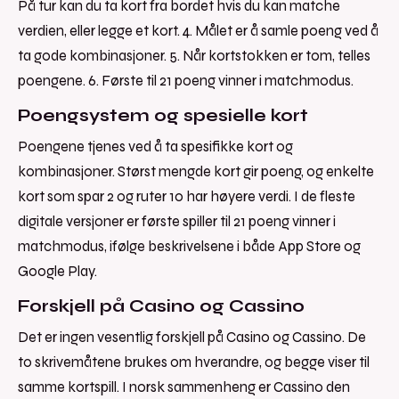
På tur kan du ta kort fra bordet hvis du kan matche
verdien, eller legge et kort. 4. Målet er å samle poeng ved å
ta gode kombinasjoner. 5. Når kortstokken er tom, telles
poengene. 6. Første til 21 poeng vinner i matchmodus.
Poengsystem og spesielle kort
Poengene tjenes ved å ta spesifikke kort og
kombinasjoner. Størst mengde kort gir poeng, og enkelte
kort som spar 2 og ruter 10 har høyere verdi. I de fleste
digitale versjoner er første spiller til 21 poeng vinner i
matchmodus, ifølge beskrivelsene i både App Store og
Google Play.
Forskjell på Casino og Cassino
Det er ingen vesentlig forskjell på Casino og Cassino. De
to skrivemåtene brukes om hverandre, og begge viser til
samme kortspill. I norsk sammenheng er Cassino den