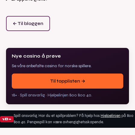
← Til bloggen
Nye casino å prøve
Se våre anbefalte casino for norske spillere.
Til topplisten →
18+ · Spill ansvarlig · Hjelpelinjen 800 800 40.
Spill ansvarlig. Har du et spillproblem? Få hjelp hos
Hjelpelinjen
på 800
18+
800 40. Pengespill kan være avhengighetsskapende.