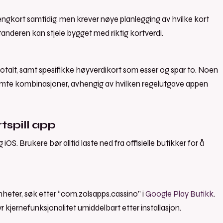
ngkort samtidig, men krever nøye planlegging av hvilke kort
tanderen kan stjele bygget med riktig kortverdi.
 totalt, samt spesifikke høyverdikort som esser og spar to. Noen
estemte kombinasjoner, avhengig av hvilken regelutgave appen
tspill app
OS. Brukere bør alltid laste ned fra offisielle butikker for å
heter, søk etter “com.zolsapps.cassino” i
Google Play Butikk
.
r kjernefunksjonalitet umiddelbart etter installasjon.