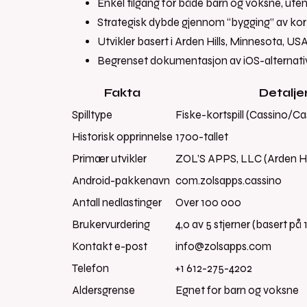
Enkel tilgang for både barn og voksne, ut
Strategisk dybde gjennom “bygging” av ko
Utvikler basert i Arden Hills, Minnesota, US
Begrenset dokumentasjon av iOS-alternativer 
Fakta
Detalje
Spilltype
Fiske-kortspill (Cassino/Ca
Historisk opprinnelse
1700-tallet
Primær utvikler
ZOL’S APPS, LLC (Arden Hi
Android-pakkenavn
com.zolsapps.cassino
Antall nedlastinger
Over 100 000
Brukervurdering
4,0 av 5 stjerner (basert p
Kontakt e-post
info@zolsapps.com
Telefon
+1 612-275-4202
Aldersgrense
Egnet for barn og voksne