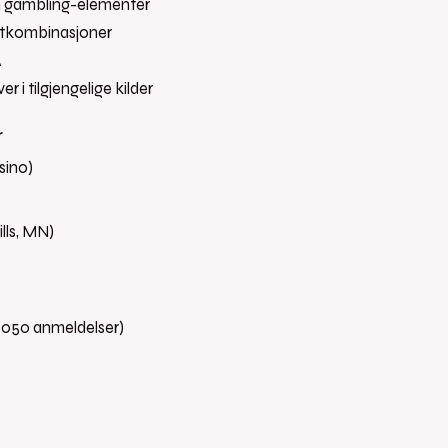
en gambling-elementer
rtkombinasjoner
A
i tilgjengelige kilder
r
sino)
lls, MN)
å 1050 anmeldelser)