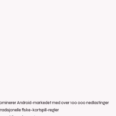
ominerer Android-markedet med over 100 000 nedlastinger
radisjonelle fiske-kortspill-regler