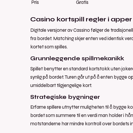
Pris
Gratis
Casino kortspill regler i apper
Digitale versjoner av Cassino følger de tradisjonel
fra bordet. Matching skjer enten ved identisk verd
kortet som spilles.
Grunnleggende spillmekanikk
Spillet benytter en standard kortstokk uten joker
synlig på bordet. Turen går ut på å enten bygge 
umiddelbart tilgjengelige kort.
Strategiske bygninger
Erfarne spillere utnytter muligheten til å bygge 
bordet som summere til en verdi man holder i hånd
motstanderne har mindre kontroll over bordets i