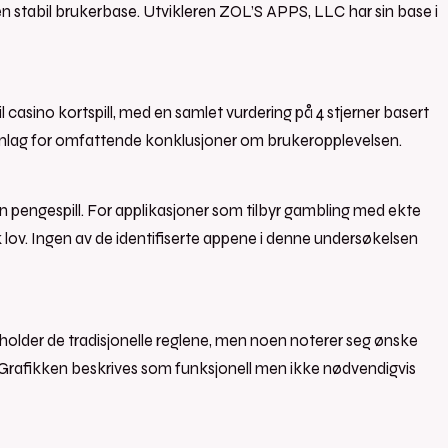
en stabil brukerbase. Utvikleren ZOL’S APPS, LLC har sin base i
l casino kortspill, med en samlet vurdering på 4 stjerner basert
runnlag for omfattende konklusjoner om brukeropplevelsen.
n pengespill. For applikasjoner som tilbyr gambling med ekte
sk lov. Ingen av de identifiserte appene i denne undersøkelsen
older de tradisjonelle reglene, men noen noterer seg ønske
. Grafikken beskrives som funksjonell men ikke nødvendigvis