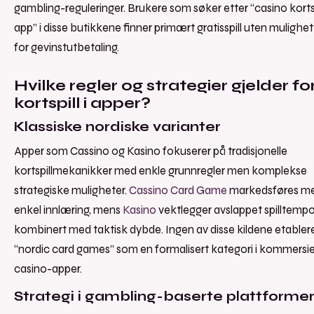
gambling-reguleringer. Brukere som søker etter “casino kortsp
app” i disse butikkene finner primært gratisspill uten mulighet
for gevinstutbetaling.
Hvilke regler og strategier gjelder fo
kortspill i apper?
Klassiske nordiske varianter
Apper som Cassino og Kasino fokuserer på tradisjonelle
kortspillmekanikker med enkle grunnregler men komplekse
strategiske muligheter.
Cassino Card Game
markedsføres m
enkel innlæring, mens
Kasino
vektlegger avslappet spilltemp
kombinert med taktisk dybde. Ingen av disse kildene etabler
“nordic card games” som en formalisert kategori i kommersie
casino-apper.
Strategi i gambling-baserte plattforme