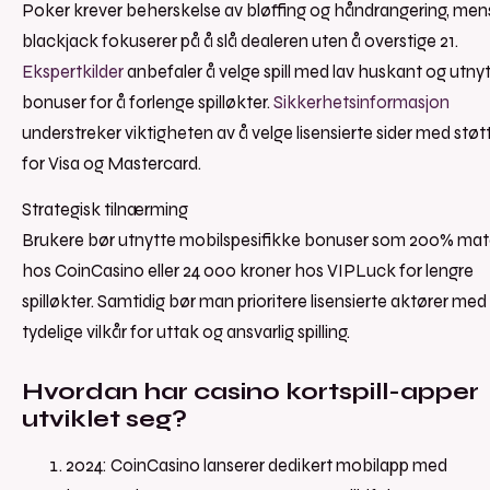
Poker krever beherskelse av bløffing og håndrangering, men
blackjack fokuserer på å slå dealeren uten å overstige 21.
Ekspertkilder
anbefaler å velge spill med lav huskant og utny
bonuser for å forlenge spilløkter.
Sikkerhetsinformasjon
understreker viktigheten av å velge lisensierte sider med støt
for Visa og Mastercard.
Strategisk tilnærming
Brukere bør utnytte mobilspesifikke bonuser som 200% ma
hos CoinCasino eller 24 000 kroner hos VIPLuck for lengre
spilløkter. Samtidig bør man prioritere lisensierte aktører med
tydelige vilkår for uttak og ansvarlig spilling.
Hvordan har casino kortspill-apper
utviklet seg?
2024
: CoinCasino lanserer dedikert mobilapp med