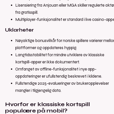
Lisensiering fra Anjouan eller MGA skiller regulerte aktø
fra gratisspill.
Multiplayer-funksjonalitet er standard i live casino-appe
Uklarheter
Nøyaktige bonusvilkår for norske spillere varierer mell
plattformer og oppdateres hyppig.
Langtidsstabilitet for mindre utviklere av klassiske
kortspill-apper er ikke dokumentert.
Omfanget av offline-funksjonalitet i nye app-
oppdateringer er ufullstendig beskrevet i kildene.
Fullstendige 2025-evalueringer av brukeropplevelser
mangler i tilgjengelig data.
Hvorfor er klassiske kortspill
populære på mobil?