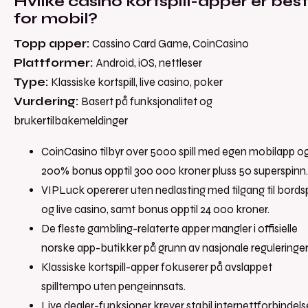
Hvilke casino kortspill-apper er best
for mobil?
Topp apper:
Cassino Card Game, CoinCasino
Plattformer:
Android, iOS, nettleser
Type:
Klassiske kortspill, live casino, poker
Vurdering:
Basert på funksjonalitet og
brukertilbakemeldinger
CoinCasino tilbyr over 5000 spill med egen mobilapp o
200% bonus opptil 300 000 kroner pluss 50 superspinn.
VIPLuck opererer uten nedlasting med tilgang til bordsp
og live casino, samt bonus opptil 24 000 kroner.
De fleste gambling-relaterte apper mangler i offisielle
norske app-butikker på grunn av nasjonale reguleringer
Klassiske kortspill-apper fokuserer på avslappet
spilltempo uten pengeinnsats.
Live dealer-funksjoner krever stabil internettforbindels