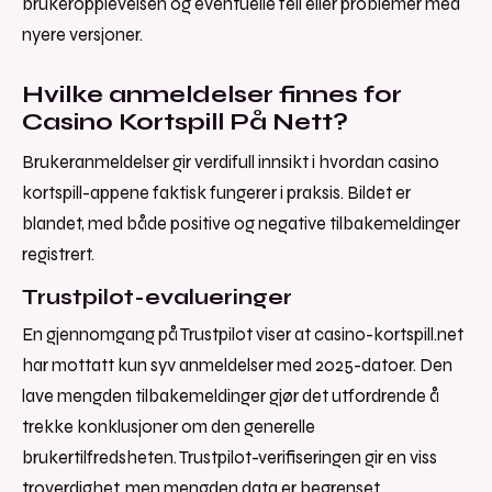
brukeropplevelsen og eventuelle feil eller problemer med
nyere versjoner.
Hvilke anmeldelser finnes for
Casino Kortspill På Nett?
Brukeranmeldelser gir verdifull innsikt i hvordan casino
kortspill-appene faktisk fungerer i praksis. Bildet er
blandet, med både positive og negative tilbakemeldinger
registrert.
Trustpilot-evalueringer
En gjennomgang på Trustpilot viser at casino-kortspill.net
har mottatt kun syv anmeldelser med 2025-datoer. Den
lave mengden tilbakemeldinger gjør det utfordrende å
trekke konklusjoner om den generelle
brukertilfredsheten. Trustpilot-verifiseringen gir en viss
troverdighet, men mengden data er begrenset.