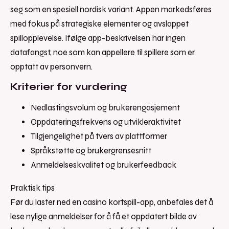
seg som en spesiell nordisk variant. Appen markedsføres
med fokus på strategiske elementer og avslappet
spillopplevelse. Ifølge app-beskrivelsen har ingen
datafangst, noe som kan appellere til spillere som er
opptatt av personvern.
Kriterier for vurdering
Nedlastingsvolum og brukerengasjement
Oppdateringsfrekvens og utvikleraktivitet
Tilgjengelighet på tvers av plattformer
Språkstøtte og brukergrensesnitt
Anmeldelseskvalitet og brukerfeedback
Praktisk tips
Før du laster ned en casino kortspill-app, anbefales det å
lese nylige anmeldelser for å få et oppdatert bilde av