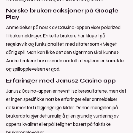
Norske brukerreaksjoner på Google
Play
Anmeldelser på norsk av Cassino-appen viser polarized
tilbakemeldinger. Enkelte brukere har klaget på
regelavvik og funksjonalitet, med sitater som «Meget
dårlig spil. Man kan ikke det den siger man skal kunne».
Andre brukere har rosende omtalt at reglene er korrekte
og spillopplevelsen er god.
Erfaringer med Janusz Casino app
Janusz Casino-appen er nevnt i søkeresultatene, men det
er ingen spesifikke norske erfaringer eller anmeldelser
dokumentert i tilgjengelige kilder. Denne mangelen på
brukerdata gjør det umulig å gi en grundig vurdering av
appens kvalitet eller pålitelighet basert på faktiske
brukeropplevelser.