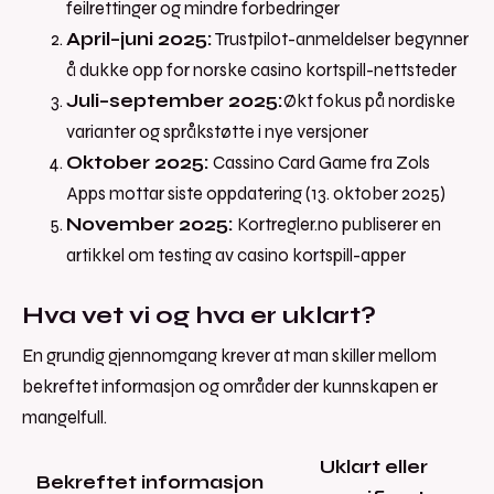
feilrettinger og mindre forbedringer
April–juni 2025:
Trustpilot-anmeldelser begynner
å dukke opp for norske casino kortspill-nettsteder
Juli–september 2025:
Økt fokus på nordiske
varianter og språkstøtte i nye versjoner
Oktober 2025:
Cassino Card Game fra Zols
Apps mottar siste oppdatering (13. oktober 2025)
November 2025:
Kortregler.no publiserer en
artikkel om testing av casino kortspill-apper
Hva vet vi og hva er uklart?
En grundig gjennomgang krever at man skiller mellom
bekreftet informasjon og områder der kunnskapen er
mangelfull.
Uklart eller
Bekreftet informasjon