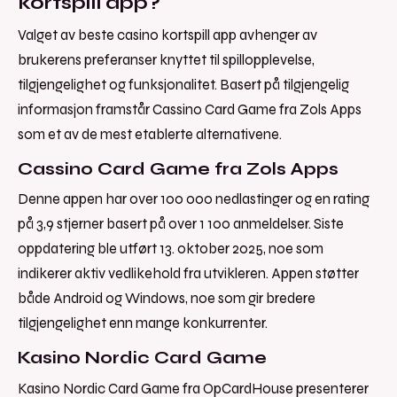
kortspill app?
Valget av beste casino kortspill app avhenger av
brukerens preferanser knyttet til spillopplevelse,
tilgjengelighet og funksjonalitet. Basert på tilgjengelig
informasjon framstår Cassino Card Game fra Zols Apps
som et av de mest etablerte alternativene.
Cassino Card Game fra Zols Apps
Denne appen har over 100 000 nedlastinger og en rating
på 3,9 stjerner basert på over 1 100 anmeldelser. Siste
oppdatering ble utført 13. oktober 2025, noe som
indikerer aktiv vedlikehold fra utvikleren. Appen støtter
både Android og Windows, noe som gir bredere
tilgjengelighet enn mange konkurrenter.
Kasino Nordic Card Game
Kasino Nordic Card Game fra OpCardHouse presenterer