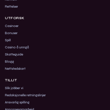
Rettelser
UTFORSK
Casinoer
Bonuser
Spill
Casino å unngå
Skatteguide
Blogg
Nettstedskart
TILLIT
Slik jobber vi
Redaksjonelle retningslinjer
Ansvarlig spilling
Annonsesamarbeid