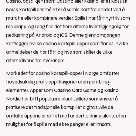
Casino, også kjent som Cassino eller Kasino, er et klassisk
norsk kortspill der målet er å samle kort fra bordet ved å
matche eller kombinere verdier. Spillet har fått nytt liv som
mobilapp, og i dag fins det flere alternativer tilgjengelig for
nedlasting på Android og iOS. Denne gjennomgangen
kartlegger hvilke casino kortspill-apper som finnes, hvilke
anmeldelser de har fått, og hva som skiller de ulike
alternativene fra hverandre.
Markedet for casino kortspill-apper i Norge omfatter
hovedsakelig gratis applikasjoner uten gambling-
elementer. Apper som Cassino Card Game og Kasino
Nordic har blitt populære blant spillere som ønsker å
pratisere det tradisjonelle kortspillet digitalt. Alle de
omtalte appene er rettet mot underholdning alene, uten
mulighet for å spille med ekte penger eller innsats.