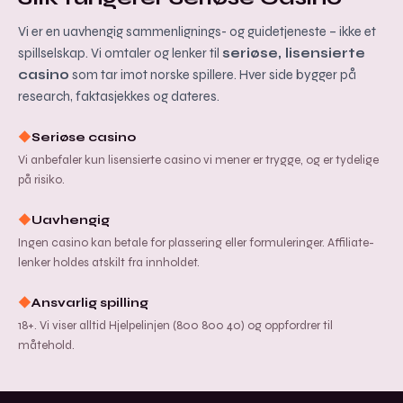
Vi er en uavhengig sammenlignings- og guidetjeneste – ikke et
spillselskap. Vi omtaler og lenker til
seriøse, lisensierte
casino
som tar imot norske spillere. Hver side bygger på
research, faktasjekkes og dateres.
◆
Seriøse casino
Vi anbefaler kun lisensierte casino vi mener er trygge, og er tydelige
på risiko.
◆
Uavhengig
Ingen casino kan betale for plassering eller formuleringer. Affiliate-
lenker holdes atskilt fra innholdet.
◆
Ansvarlig spilling
18+. Vi viser alltid Hjelpelinjen (800 800 40) og oppfordrer til
måtehold.