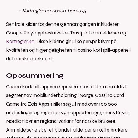
– Kortregler.no, november 2025
Sentrale kilder for denne gjennomgangen inkluderer
Google Play-appbeskrivelser, Trustpilot-anmeldelser og
Kortregler.no
. Disse kildene gir ulike perspektiver på
kvaliteten og tilgjengeligheten til casino kortspill-appene i
det norske markedet.
Oppsummering
Casino kortspill-appene representerer et lite, men aktivt
segment av mobilunderholdning i Norge. Cassino Card
Game fra Zols Apps skiller seg ut med over 100 000
nedlastinger og regelmessige oppdateringer, mens Kasino
Nordic tilbyr en regional variant for norske brukere.
Anmeldelsene viser et blandet bilde, der enkelte brukere