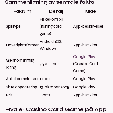
Sammenligning av sentrale fakta
Faktum
Detalj
Kilde
Fiskekortspill
Spilltype
(fishing card
App-beskrivelser
game)
Android, iOS,
Hovedplattformer
App-butikker
Windows
Google Play
Gjennomsnittlig
3,9 stjerner
(Cassino Card
rating
Game)
Antall anmeldelser
1 100+
Google Play
Siste oppdatering
13. oktober 2025
Google Play
Pris
Gratis
App-butikker
Hva er Casino Card Game på App