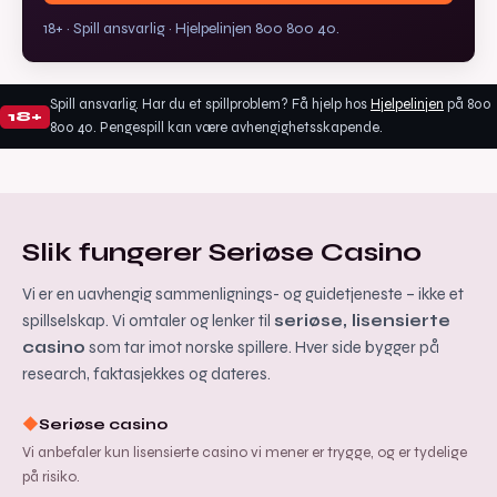
18+ · Spill ansvarlig · Hjelpelinjen 800 800 40.
Spill ansvarlig. Har du et spillproblem? Få hjelp hos
Hjelpelinjen
på 800
18+
800 40. Pengespill kan være avhengighetsskapende.
Slik fungerer Seriøse Casino
Vi er en uavhengig sammenlignings- og guidetjeneste – ikke et
spillselskap. Vi omtaler og lenker til
seriøse, lisensierte
casino
som tar imot norske spillere. Hver side bygger på
research, faktasjekkes og dateres.
◆
Seriøse casino
Vi anbefaler kun lisensierte casino vi mener er trygge, og er tydelige
på risiko.