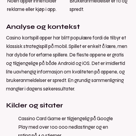
Noen apper inneholder
Brukeranmeldelser er få og
reklame eller kjøp i app.
spredt.
Analyse og kontekst
Casino kortspill apper har blitt populære fordi de tilbyr et
klassisk strategispill på mobil. Spillet er enkelt å lære, men
har dybde for erfarne spillere. De fleste appene er gratis
og tilgjengelige på både Android og iOS. Det er imidlertid
lite uavhengig informasjon om kvaliteten på appene, og
brukeranmeldelser er spredt. En grundig sammenligning
mangler i dagens søkeresultater.
Kilder og sitater
Cassino Card Game er tilgjengelig på Google
Play med over 100 000 nedlastinger og en
rating på 4,0 stjerner.