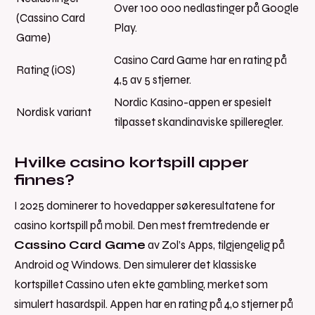
Over 100 000 nedlastinger på Google
(Cassino Card
Play.
Game)
Casino Card Game har en rating på
Rating (iOS)
4,5 av 5 stjerner.
Nordic Kasino-appen er spesielt
Nordisk variant
tilpasset skandinaviske spilleregler.
Hvilke casino kortspill apper
finnes?
I 2025 dominerer to hovedapper søkeresultatene for
casino kortspill på mobil. Den mest fremtredende er
Cassino Card Game
av Zol’s Apps, tilgjengelig på
Android og Windows. Den simulerer det klassiske
kortspillet Cassino uten ekte gambling, merket som
simulert hasardspil. Appen har en rating på 4,0 stjerner på