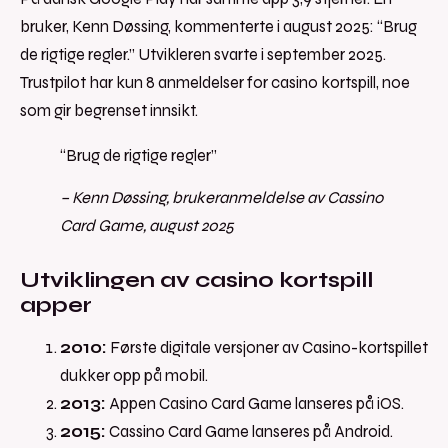
bruker, Kenn Døssing, kommenterte i august 2025: “Brug
de rigtige regler.” Utvikleren svarte i september 2025.
Trustpilot har kun 8 anmeldelser for casino kortspill, noe
som gir begrenset innsikt.
“Brug de rigtige regler”
– Kenn Døssing, brukeranmeldelse av Cassino
Card Game, august 2025
Utviklingen av casino kortspill
apper
2010:
Første digitale versjoner av Casino-kortspillet
dukker opp på mobil.
2013:
Appen Casino Card Game lanseres på iOS.
2015:
Cassino Card Game lanseres på Android.