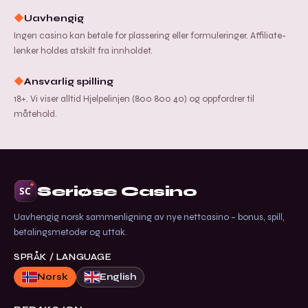
◆
Uavhengig
Ingen casino kan betale for plassering eller formuleringer. Affiliate-
lenker holdes atskilt fra innholdet.
◆
Ansvarlig spilling
18+. Vi viser alltid Hjelpelinjen (800 800 40) og oppfordrer til
måtehold.
Seriøse Casino
Uavhengig norsk sammenligning av nye nettcasino – bonus, spill,
betalingsmetoder og uttak.
SPRÅK / LANGUAGE
Norsk
English