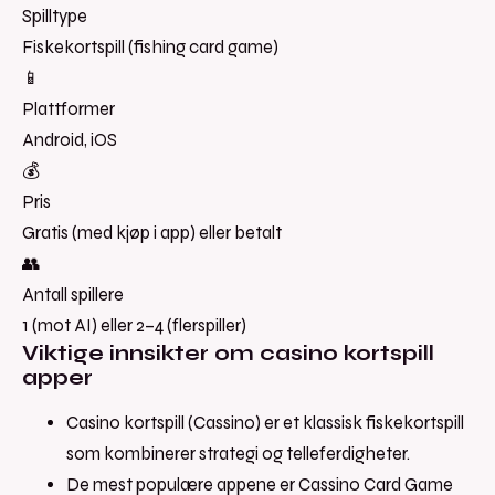
Spilltype
Fiskekortspill (fishing card game)
📱
Plattformer
Android, iOS
💰
Pris
Gratis (med kjøp i app) eller betalt
👥
Antall spillere
1 (mot AI) eller 2–4 (flerspiller)
Viktige innsikter om casino kortspill
apper
Casino kortspill (Cassino) er et klassisk fiskekortspill
som kombinerer strategi og telleferdigheter.
De mest populære appene er Cassino Card Game