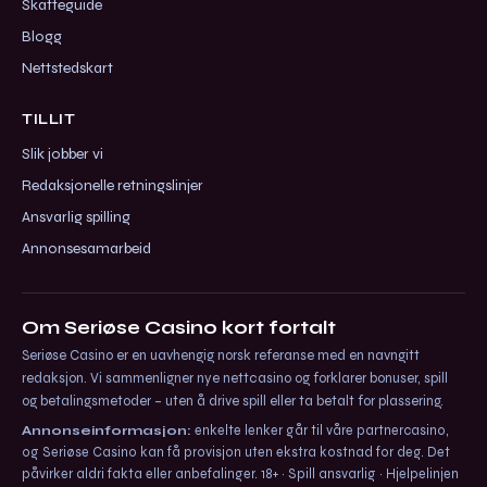
Skatteguide
Blogg
Nettstedskart
TILLIT
Slik jobber vi
Redaksjonelle retningslinjer
Ansvarlig spilling
Annonsesamarbeid
Om Seriøse Casino kort fortalt
Seriøse Casino er en uavhengig norsk referanse med en navngitt
redaksjon. Vi sammenligner nye nettcasino og forklarer bonuser, spill
og betalingsmetoder – uten å drive spill eller ta betalt for plassering.
Annonseinformasjon:
enkelte lenker går til våre partnercasino,
og Seriøse Casino kan få provisjon uten ekstra kostnad for deg. Det
påvirker aldri fakta eller anbefalinger. 18+ · Spill ansvarlig · Hjelpelinjen