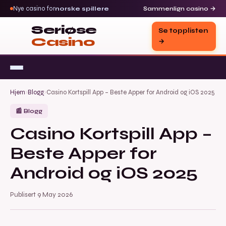
Nye casino for
norske spillere
Sammenlign casino →
Seriøse
Se topplisten
Casino
→
Hjem
›
Blogg
›
Casino Kortspill App – Beste Apper for Android og iOS 2025
📰 Blogg
Casino Kortspill App –
Beste Apper for
Android og iOS 2025
Publisert 9 May 2026