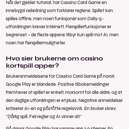
Når det gjelder tutorial, har Cassino Card Game en
innebygd veiledning som forklarer reglene. Spillet kan
spilles offline, men noen funksjoner som Daily-5-
utfordringen krever internett. Flerspillerfunksjoner er
begrenset – de fleste appene tilbyr kun spill mot AI, men
noen har flerspillermuligheter.
Hva sier brukerne om casino
kortspill apper?
Brukeranmeldelsene for Cassino Card Game på norsk
Google Play er blandede. Positive tilbakemeldinger
fremhever at spillet er enkelt, morsomt for alle aldre, og at
den daglige utfordringen er et pluss. Negative anmeldelser
kritiserer AI-en og påståtte regelavvik. En bruker skrev:
“Dårlig spill. Feil regler og AI vinner alt.”
På dansk Google Play har samme app 3,9 stjerner. En