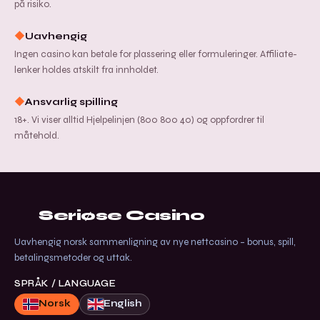
på risiko.
◆
Uavhengig
Ingen casino kan betale for plassering eller formuleringer. Affiliate-
lenker holdes atskilt fra innholdet.
◆
Ansvarlig spilling
18+. Vi viser alltid Hjelpelinjen (800 800 40) og oppfordrer til
måtehold.
Seriøse Casino
Uavhengig norsk sammenligning av nye nettcasino – bonus, spill,
betalingsmetoder og uttak.
SPRÅK / LANGUAGE
Norsk
English