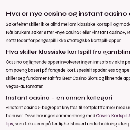
Hva er nye casino og instant casino
Søkefeltet skiller ikke alltid mellom klassiske kortspill og m
Når brukere søker etter «nye casino» eller «instant casino», re
nettsteder for pengespill, ikke strategiske kortspill-apper.
Hva skiller klassiske kortspill fra gambl
Cassino og lignende apper involverer ingen innsats av ekte pe
om poeng basert på fangede kort, spesielt spader, ess og spe
skiller seg fundamentalt fra Best Casino Slots og liknende ap
Vegas-automater.
Instant casino – en annen kategori
«Instant casino»-begrepet knyttes til nettplattformer med u
bonuser. Disse har ingen sammenheng med
Casino Kortspill 
tips
, som fokuserer på ferdighetsbasert underholdning uten 