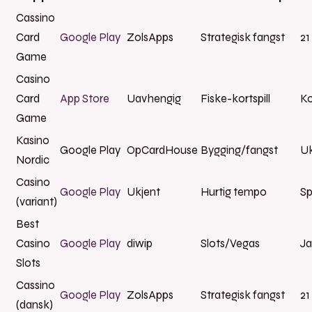
Cassino
Card
Google Play
ZolsApps
Strategisk fangst
21
Game
Casino
Card
App Store
Uavhengig
Fiske-kortspill
Ko
Game
Kasino
Google Play
OpCardHouse
Bygging/fangst
Uk
Nordic
Casino
Google Play
Ukjent
Hurtig tempo
Sp
(variant)
Best
Casino
Google Play
diwip
Slots/Vegas
J
Slots
Cassino
Google Play
ZolsApps
Strategisk fangst
21
(dansk)