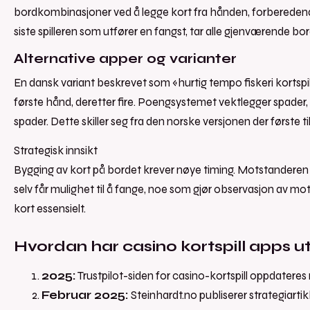
bordkombinasjoner ved å legge kort fra hånden, forberedend
siste spilleren som utfører en fangst, tar alle gjenværende b
Alternative apper og varianter
En dansk variant beskrevet som «hurtig tempo fiskeri kortspil
første hånd, deretter fire. Poengsystemet vektlegger spader, es
spader. Dette skiller seg fra den norske versjonen der første ti
Strategisk innsikt
Bygging av kort på bordet krever nøye timing. Motstanderen
selv får mulighet til å fange, noe som gjør observasjon av mo
kort essensielt.
Hvordan har casino kortspill apps ut
2025:
Trustpilot-siden for casino-kortspill oppdatere
Februar 2025:
Steinhardt.no publiserer strategiarti