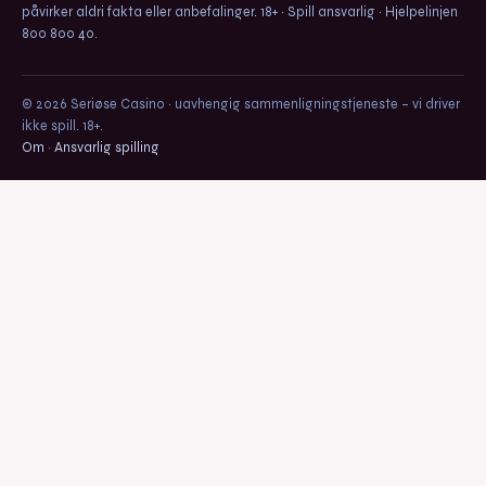
påvirker aldri fakta eller anbefalinger. 18+ · Spill ansvarlig · Hjelpelinjen
800 800 40.
© 2026 Seriøse Casino · uavhengig sammenligningstjeneste – vi driver
ikke spill. 18+.
Om
·
Ansvarlig spilling