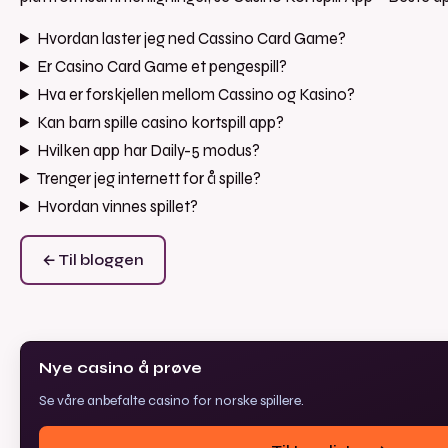
Hvordan laster jeg ned Cassino Card Game?
Er Casino Card Game et pengespill?
Hva er forskjellen mellom Cassino og Kasino?
Kan barn spille casino kortspill app?
Hvilken app har Daily-5 modus?
Trenger jeg internett for å spille?
Hvordan vinnes spillet?
← Til bloggen
Nye casino å prøve
Se våre anbefalte casino for norske spillere.