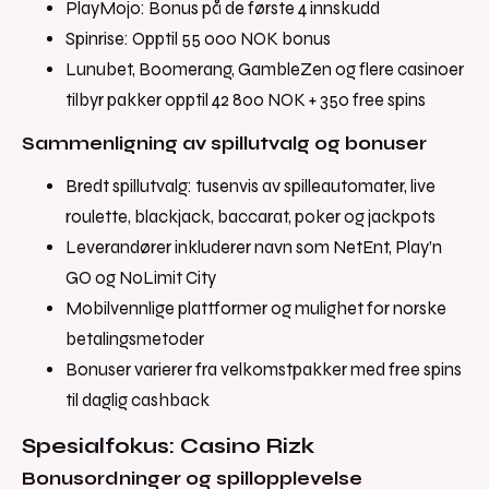
PlayMojo: Bonus på de første 4 innskudd
Spinrise: Opptil 55 000 NOK bonus
Lunubet, Boomerang, GambleZen og flere casinoer
tilbyr pakker opptil 42 800 NOK + 350 free spins
Sammenligning av spillutvalg og bonuser
Bredt spillutvalg: tusenvis av spilleautomater, live
roulette, blackjack, baccarat, poker og jackpots
Leverandører inkluderer navn som NetEnt, Play’n
GO og NoLimit City
Mobilvennlige plattformer og mulighet for norske
betalingsmetoder
Bonuser varierer fra velkomstpakker med free spins
til daglig cashback
Spesialfokus: Casino Rizk
Bonusordninger og spillopplevelse