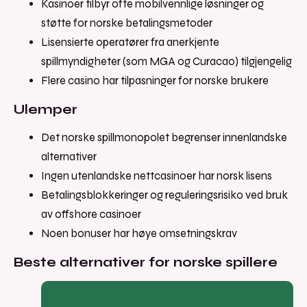
Kasinoer tilbyr ofte mobilvennlige løsninger og
støtte for norske betalingsmetoder
Lisensierte operatører fra anerkjente
spillmyndigheter (som MGA og Curacao) tilgjengelig
Flere casino har tilpasninger for norske brukere
Ulemper
Det norske spillmonopolet begrenser innenlandske
alternativer
Ingen utenlandske nettcasinoer har norsk lisens
Betalingsblokkeringer og reguleringsrisiko ved bruk
av offshore casinoer
Noen bonuser har høye omsetningskrav
Beste alternativer for norske spillere