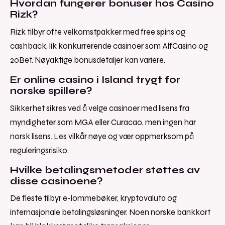
Hvordan fungerer bonuser hos Casino
Rizk?
Rizk tilbyr ofte velkomstpakker med free spins og
cashback, lik konkurrerende casinoer som AlfCasino og
20Bet. Nøyaktige bonusdetaljer kan variere.
Er online casino i Island trygt for
norske spillere?
Sikkerhet sikres ved å velge casinoer med lisens fra
myndigheter som MGA eller Curacao, men ingen har
norsk lisens. Les vilkår nøye og vær oppmerksom på
reguleringsrisiko.
Hvilke betalingsmetoder støttes av
disse casinoene?
De fleste tilbyr e-lommebøker, kryptovaluta og
internasjonale betalingsløsninger. Noen norske bankkort