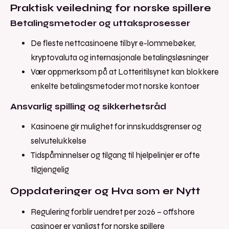
Praktisk veiledning for norske spillere
Betalingsmetoder og uttaksprosesser
De fleste nettcasinoene tilbyr e-lommebøker,
kryptovaluta og internasjonale betalingsløsninger
Vær oppmerksom på at Lotteritilsynet kan blokkere
enkelte betalingsmetoder mot norske kontoer
Ansvarlig spilling og sikkerhetsråd
Kasinoene gir mulighet for innskuddsgrenser og
selvutelukkelse
Tidspåminnelser og tilgang til hjelpelinjer er ofte
tilgjengelig
Oppdateringer og Hva som er Nytt
Regulering forblir uendret per 2026 – offshore
casinoer er vanligst for norske spillere