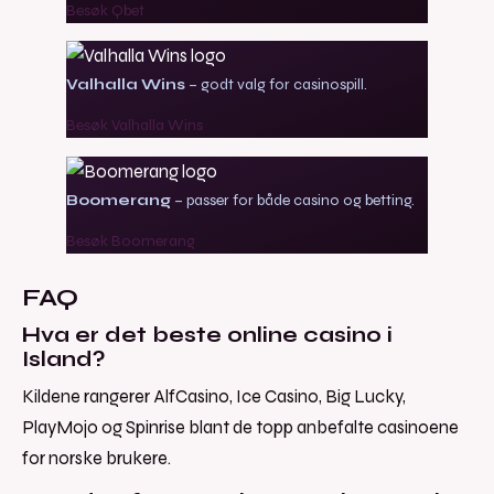
Besøk Qbet
Valhalla Wins
– godt valg for casinospill.
Besøk Valhalla Wins
Boomerang
– passer for både casino og betting.
Besøk Boomerang
FAQ
Hva er det beste online casino i
Island?
Kildene rangerer AlfCasino, Ice Casino, Big Lucky,
PlayMojo og Spinrise blant de topp anbefalte casinoene
for norske brukere.