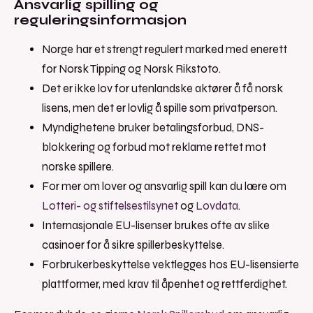
Ansvarlig spilling og
reguleringsinformasjon
Norge har et strengt regulert marked med enerett
for Norsk Tipping og Norsk Rikstoto.
Det er ikke lov for utenlandske aktører å få norsk
lisens, men det er lovlig å spille som privatperson.
Myndighetene bruker betalingsforbud, DNS-
blokkering og forbud mot reklame rettet mot
norske spillere.
For mer om lover og ansvarlig spill kan du lære om
Lotteri- og stiftelsestilsynet
og
Lovdata
.
Internasjonale EU-lisenser brukes ofte av slike
casinoer for å sikre spillerbeskyttelse.
Forbrukerbeskyttelse vektlegges hos EU-lisensierte
plattformer, med krav til åpenhet og rettferdighet.