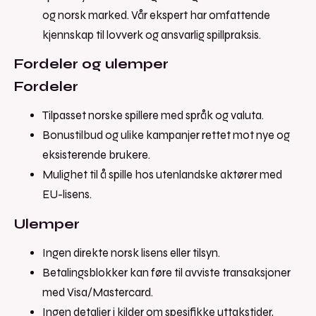
og norsk marked. Vår ekspert har omfattende
kjennskap til lovverk og ansvarlig spillpraksis.
Fordeler og ulemper
Fordeler
Tilpasset norske spillere med språk og valuta.
Bonustilbud og ulike kampanjer rettet mot nye og
eksisterende brukere.
Mulighet til å spille hos utenlandske aktører med
EU-lisens.
Ulemper
Ingen direkte norsk lisens eller tilsyn.
Betalingsblokker kan føre til avviste transaksjoner
med Visa/Mastercard.
Ingen detaljer i kilder om spesifikke uttakstider,