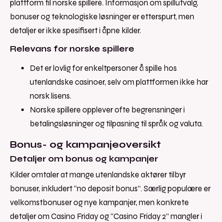
plattform til norske spillere. Informasjon om spillutvalg,
bonuser og teknologiske løsninger er etterspurt, men
detaljer er ikke spesifisert i åpne kilder.
Relevans for norske spillere
Det er lovlig for enkeltpersoner å spille hos
utenlandske casinoer, selv om plattformen ikke har
norsk lisens.
Norske spillere opplever ofte begrensninger i
betalingsløsninger og tilpasning til språk og valuta.
Bonus- og kampanjeoversikt
Detaljer om bonus og kampanjer
Kilder omtaler at mange utenlandske aktører tilbyr
bonuser, inkludert “no deposit bonus”. Særlig populære er
velkomstbonuser og nye kampanjer, men konkrete
detaljer om Casino Friday og “Casino Friday 2” mangler i