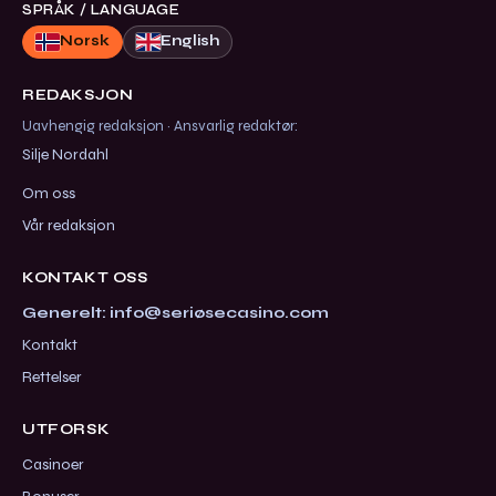
SPRÅK / LANGUAGE
Norsk
English
REDAKSJON
Uavhengig redaksjon · Ansvarlig redaktør:
Silje Nordahl
Om oss
Vår redaksjon
KONTAKT OSS
Generelt: info@seriøsecasino.com
Kontakt
Rettelser
UTFORSK
Casinoer