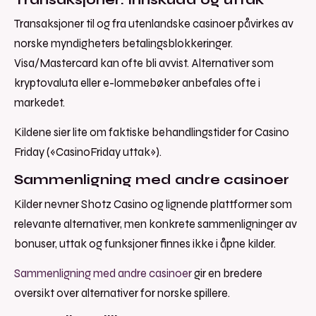
Transaksjoner til og fra utenlandske casinoer påvirkes av
norske myndigheters betalingsblokkeringer.
Visa/Mastercard kan ofte bli avvist. Alternativer som
kryptovaluta eller e-lommebøker anbefales ofte i
markedet.
Kildene sier lite om faktiske behandlingstider for Casino
Friday («CasinoFriday uttak»).
Sammenligning med andre casinoer
Kilder nevner Shotz Casino og lignende plattformer som
relevante alternativer, men konkrete sammenligninger av
bonuser, uttak og funksjoner finnes ikke i åpne kilder.
Sammenligning med andre casinoer
gir en bredere
oversikt over alternativer for norske spillere.