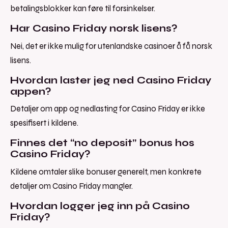
betalingsblokker kan føre til forsinkelser.
Har Casino Friday norsk lisens?
Nei, det er ikke mulig for utenlandske casinoer å få norsk
lisens.
Hvordan laster jeg ned Casino Friday
appen?
Detaljer om app og nedlasting for Casino Friday er ikke
spesifisert i kildene.
Finnes det “no deposit” bonus hos
Casino Friday?
Kildene omtaler slike bonuser generelt, men konkrete
detaljer om Casino Friday mangler.
Hvordan logger jeg inn på Casino
Friday?