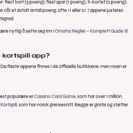
 flest kort (3 poeng), flest spar (1 poeng), ti-kortet (2 poeng),
er når et avtalt antall poeng, ofte 11 eller 21. I appene justeres
tsgrad.
ære nyttig å sette seg inn i
Omaha Regler – Komplett Guide til
 kortspill app?
De fleste appene finnes i de offisielle butikkene, men noen er
 mest populære er
Cassino Card Game
, som har over 1 million
Kortspill
, som har norsk grensesnitt. Begge er gratis og støtter