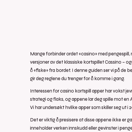
Mange forbinder ordet «casino» med pengespill, me
versjoner av det klassiske kortspillet Cassino – o
å «fiske» fra bordet. I denne guiden ser vi på de
gir deg reglene du trenger for å komme i gang.
Interessen for casino kortspill apper har vokst jev
strategi og flaks, og appene lar deg spille mot en
Vi har undersøkt hvilke apper som skiller seg ut i 
Det er viktig å presisere at disse appene ikke er 
inneholder verken innskudd eller gevinster i penge