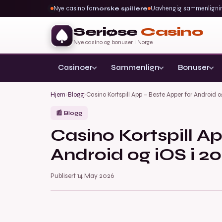
Nye casino for
norske spillere
Uavhengig sammenligni
Seriøse
Casino
Nye casino og bonuser i Norge
Casinoer
Sammenlign
Bonuser
Hjem
›
Blogg
›
Casino Kortspill App – Beste Apper for Android o
📰 Blogg
Casino Kortspill A
Android og iOS i 2
Publisert 14 May 2026