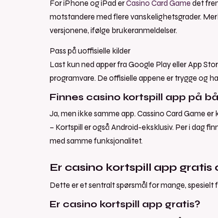
For iPhone og iPad er
Casino Card Game
det frem
motstandere med flere vanskelighetsgrader. Mer
versjonene, ifølge brukeranmeldelser.
Pass på uoffisielle kilder
Last kun ned apper fra Google Play eller App Stor
programvare. De offisielle appene er trygge og ha
Finnes casino kortspill app på b
Ja, men ikke samme app. Cassino Card Game er k
– Kortspill er også Android-eksklusiv. Per i dag f
med samme funksjonalitet.
Er casino kortspill app gratis
Dette er et sentralt spørsmål for mange, spesielt f
Er casino kortspill app gratis?