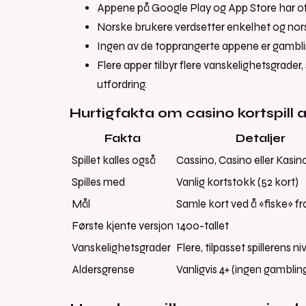
Appene på Google Play og App Store har ofte
Norske brukere verdsetter enkelhet og nors
Ingen av de topprangerte appene er gambling
Flere apper tilbyr flere vanskelighetsgrader
utfordring.
Hurtigfakta om casino kortspill 
Fakta
Detaljer
Spillet kalles også
Cassino, Casino eller Kasin
Spilles med
Vanlig kortstokk (52 kort)
Mål
Samle kort ved å «fiske» fr
Første kjente versjon
1400-tallet
Vanskelighetsgrader
Flere, tilpasset spillerens ni
Aldersgrense
Vanligvis 4+ (ingen gamblin