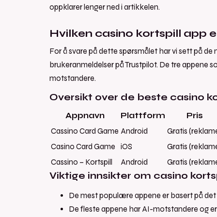
oppklarer lenger ned i artikkelen.
Hvilken casino kortspill app e
For å svare på dette spørsmålet har vi sett på d
brukeranmeldelser på Trustpilot. De tre appene som 
motstandere.
Oversikt over de beste casino ko
Appnavn
Plattform
Pris
Cassino Card Game
Android
Gratis (reklam
Casino Card Game
iOS
Gratis (reklam
Cassino – Kortspill
Android
Gratis (reklam
Viktige innsikter om casino korts
De mest populære appene er basert på det kl
De fleste appene har AI-motstandere og er