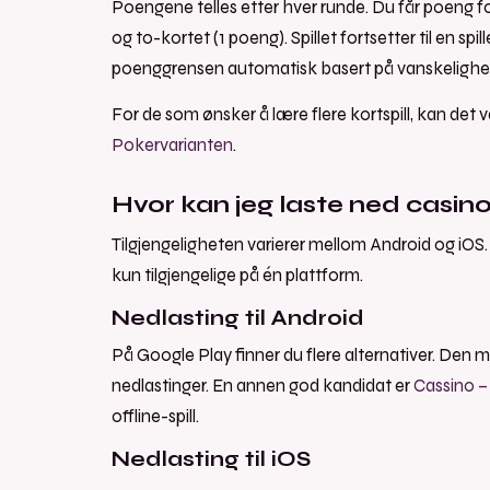
Poengene telles etter hver runde. Du får poeng for:
og to-kortet (1 poeng). Spillet fortsetter til en spill
poenggrensen automatisk basert på vanskelighe
For de som ønsker å lære flere kortspill, kan det v
Pokervarianten
.
Hvor kan jeg laste ned casino
Tilgjengeligheten varierer mellom Android og iOS. 
kun tilgjengelige på én plattform.
Nedlasting til Android
På Google Play finner du flere alternativer. Den
nedlastinger. En annen god kandidat er
Cassino – 
offline-spill.
Nedlasting til iOS