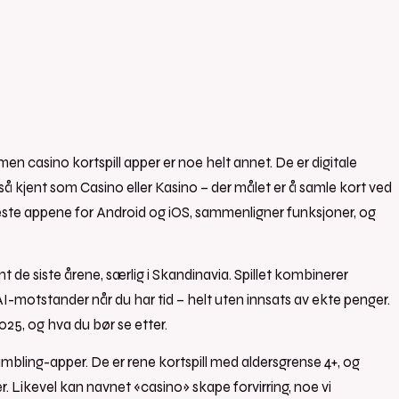
n casino kortspill apper er noe helt annet. De er digitale
gså kjent som Casino eller Kasino – der målet er å samle kort ved
 beste appene for Android og iOS, sammenligner funksjoner, og
nt de siste årene, særlig i Skandinavia. Spillet kombinerer
 AI-motstander når du har tid – helt uten innsats av ekte penger.
2025, og hva du bør se etter.
gambling-apper. De er rene kortspill med aldersgrense 4+, og
r. Likevel kan navnet «casino» skape forvirring, noe vi