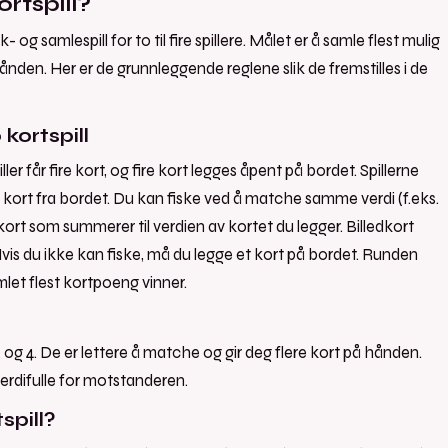
rtspill?
 og samlespill for to til fire spillere. Målet er å samle flest mulig
den. Her er de grunnleggende reglene slik de fremstilles i de
kortspill
ler får fire kort, og fire kort legges åpent på bordet. Spillerne
» kort fra bordet. Du kan fiske ved å matche samme verdi (f.eks.
 kort som summerer til verdien av kortet du legger. Billedkort
1. Hvis du ikke kan fiske, må du legge et kort på bordet. Runden
amlet flest kortpoeng vinner.
3 og 4. De er lettere å matche og gir deg flere kort på hånden.
 verdifulle for motstanderen.
spill?