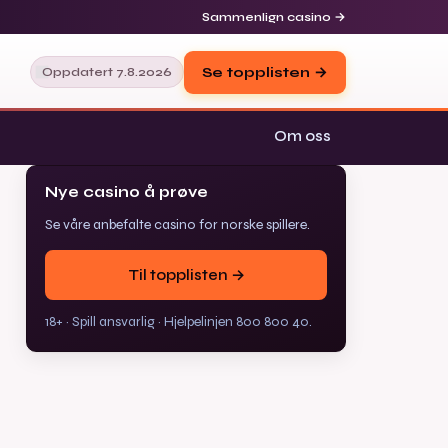
Sammenlign casino →
Se topplisten →
Oppdatert 7.8.2026
Om oss
Nye casino å prøve
Se våre anbefalte casino for norske spillere.
Til topplisten →
18+ · Spill ansvarlig · Hjelpelinjen 800 800 40.