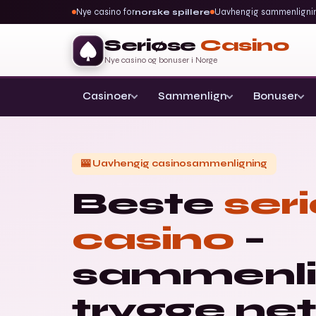
Nye casino for
norske spillere
Uavhengig sammenligni
Seriøse
Casino
Nye casino og bonuser i Norge
Casinoer
Sammenlign
Bonuser
🎰 Uavhengig casinosammenligning
Beste
ser
casino
–
sammenli
trygge ne