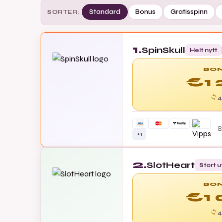
Standard
Bonus
Gratisspinn
SORTER:
1.
SpinSkull
Helt nytt
BO
€1 
B
+1
2.
SlotHeart
Stort u
BO
€1 