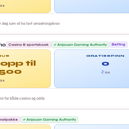
10x
r deg som vil ha lavt omsetningskrav
no
✓ Anjouan Gaming Authority
Casino & sportsbook
Betting
NUS
GRATISSPINN
opp til
0
500
0x
10x
ra for både casino og odds
✓ Anjouan Gaming Authority
omstpakke