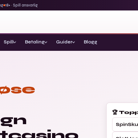
ng
18+ · Spill ansvarlig
Spill
Betaling
Guider
Blogg
iøse
🏆 Top
gn
SpinSku
ttcasino