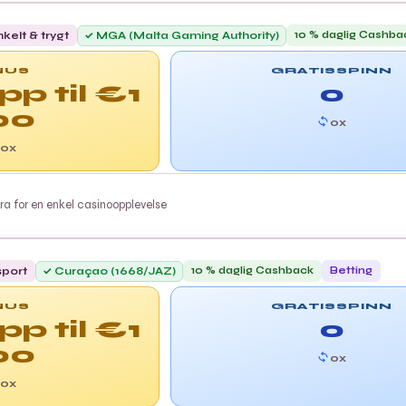
✓ MGA (Malta Gaming Authority)
kelt & trygt
10 % daglig Cashba
NUS
GRATISSPINN
p til €1
0
00
0x
30x
ra for en enkel casinoopplevelse
✓ Curaçao (1668/JAZ)
sport
10 % daglig Cashback
Betting
NUS
GRATISSPINN
p til €1
0
00
0x
30x