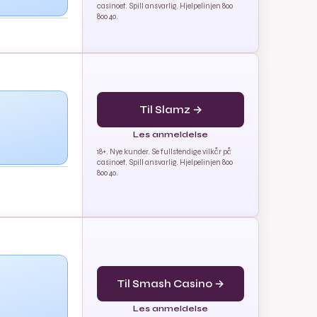
casinoet. Spill ansvarlig. Hjelpelinjen 800
800 40.
Til Slamz →
Les anmeldelse
18+. Nye kunder. Se fullstendige vilkår på
casinoet. Spill ansvarlig. Hjelpelinjen 800
800 40.
Til Smash Casino →
Les anmeldelse