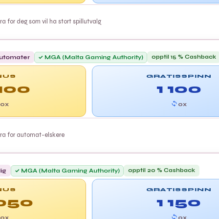
ra for deg som vil ha stort spillutvalg
✓ MGA (Malta Gaming Authority)
automater
opptil 15 % Cashback
NUS
GRATISSPINN
100
1 100
40x
0x
ra for automat-elskere
✓ MGA (Malta Gaming Authority)
ig
opptil 20 % Cashback
NUS
GRATISSPINN
050
1 150
40x
0x